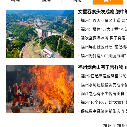
女童吞食头发成瘾 腹中缠
福州：误入非景区山道 两
福州：聚焦“五大工程” 
猛吹空调喝冰啤 男子突发
福州屏山社区开展“铭记初心
福州将打造8个“美丽海湾”
福州烟台山有了吉祥物 IP
福州2日起高温或降至32
福州水利建设投资完成率
闽江之心有不少传统美食 “
福州“10个100计划”发展
促成数字经济创新生态 华
福州
|
福州