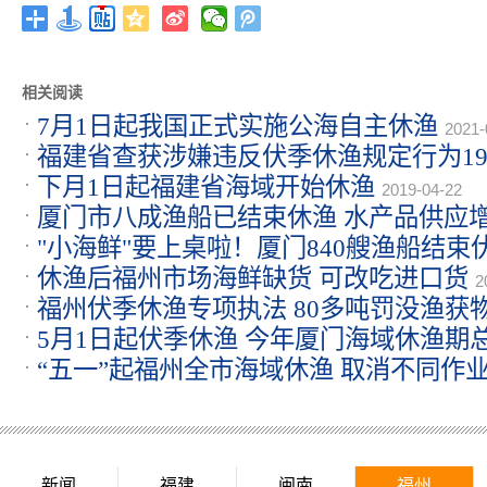
相关阅读
7月1日起我国正式实施公海自主休渔
2021-
福建省查获涉嫌违反伏季休渔规定行为19
下月1日起福建省海域开始休渔
2019-04-22
厦门市八成渔船已结束休渔 水产品供应
"小海鲜"要上桌啦！厦门840艘渔船结束
2017-08-07
休渔后福州市场海鲜缺货 可改吃进口货
2
福州伏季休渔专项执法 80多吨罚没渔获
5月1日起伏季休渔 今年厦门海域休渔期
“五一”起福州全市海域休渔 取消不同作
04-20
新闻
福建
闽南
福州