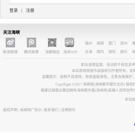
登录
|
注册
关注海峡
福州
闽南
厦门
泉州
台海
国内
国际
娱乐
新浪微博
腾讯微博
海都微信
海湃APP
职业道德监督、违法和不良信息举报电话：05
本站游戏频道作品版权归作者所有，如
温馨提示：抵制不良游戏，拒绝盗版游戏，注意自我保护
CopyRight ©2017 海峡网(海峡都市报社主办) 版
福建日报报业集团拥有海峡都市报(海峡网)采编人员所创
本站
版权声明
|
海峡网广告价
|
联系我们
|
法律顾问