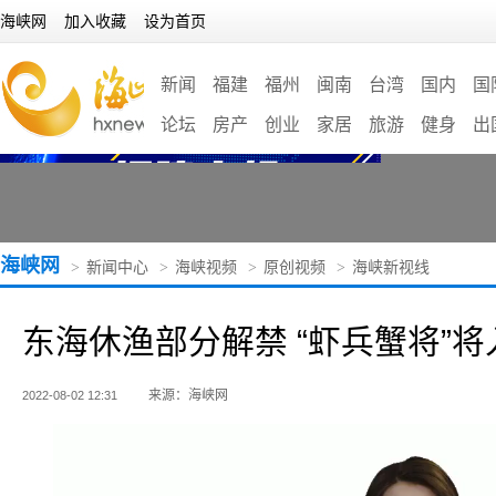
海峡网
加入收藏
设为首页
新闻
福建
福州
闽南
台湾
国内
国
论坛
房产
创业
家居
旅游
健身
出
海峡网
>
新闻中心
>
海峡视频
>
原创视频
>
海峡新视线
东海休渔部分解禁 “虾兵蟹将”将
来源：海峡网
2022-08-02 12:31