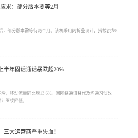
d8供不应求：部分版本要等2月
致发货延后，部分版本需等待两个月。该机采用阔折叠设计，搭载骁龙8
上半年固话通话暴跌超20%
滑，移动流量同比增13.6%。因网络通讯替代及沟通习惯改
预计继续降低。
！三大运营商严重失血！