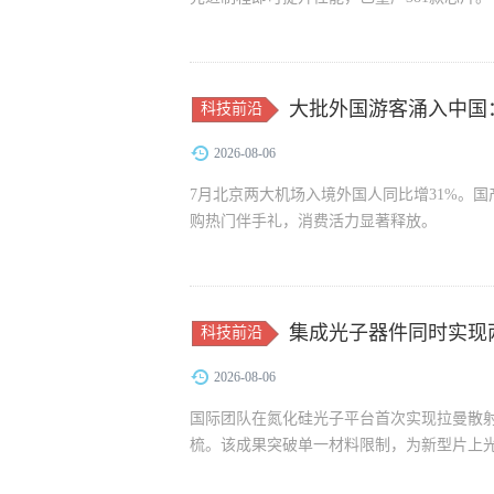
大批外国游客涌入中国
科技前沿
2026-08-06
7月北京两大机场入境外国人同比增31%。
购热门伴手礼，消费活力显著释放。
集成光子器件同时实现
科技前沿
2026-08-06
国际团队在氮化硅光子平台首次实现拉曼散射
梳。该成果突破单一材料限制，为新型片上