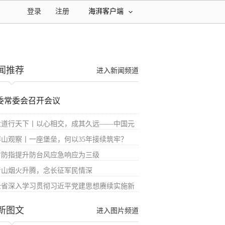
登录
注册
海湃客户端
闻推荐
进入新闻频道
委常委会召开会议
大道行天下丨以心相交，成其久远——中国元
屏山观察丨一座堡垒，何以35年接续筑牢？
省防指提升防台风应急响应为三级
青山烟火升腾，念长征军民情深
全省深入学习贯彻习近平党建思想赓续实施新
新图文
进入图片频道