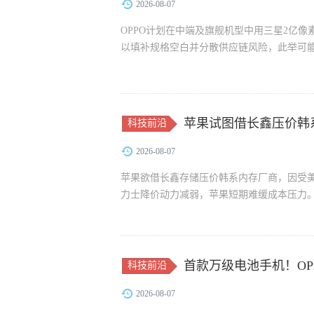
2026-08-07
OPPO计划在中端及旗舰机型中用三星2亿
以填补规格空白并分散供应链风险，此举可
苹果试图借长鑫压价韩
科技前沿
2026-08-07
苹果欲借长鑫存储压价韩系内存厂商，因受美
力士降价动力减弱，苹果短期难缓成本压力
首款万级电池手机！OPPO 
科技前沿
2026-08-07