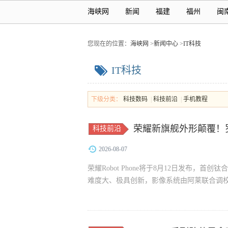
海峡网
新闻
福建
福州
闽
您现在的位置：
海峡网
>
新闻中心
>
IT科技
IT科技
下级分类：
科技数码
|
科技前沿
|
手机教程
荣耀新旗舰外形颠覆！
科技前沿
2026-08-07
荣耀Robot Phone将于8月12日发布
难度大、极具创新，影像系统由阿莱联合调