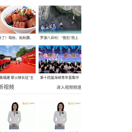
秋了！啃秋、贴秋膘、
罗源八井村：“抱石”而上
秋，福建人这样过才够
→
寻美福建 薪火映长征”主
第十四届海峡青年荟集中
新视频
活动在龙岩长汀启动
阶段活动在福州举行
进入视频频道