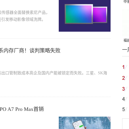
中
吨
像素传感器全面替换索尼产品，
能引发移动影像领域洗牌。
福建
一
国
系内存厂商！谈判策略失败
出口管制致成本高企及国内产能被锁定而失败。三星、SK海
。
A7 Pro Max首销