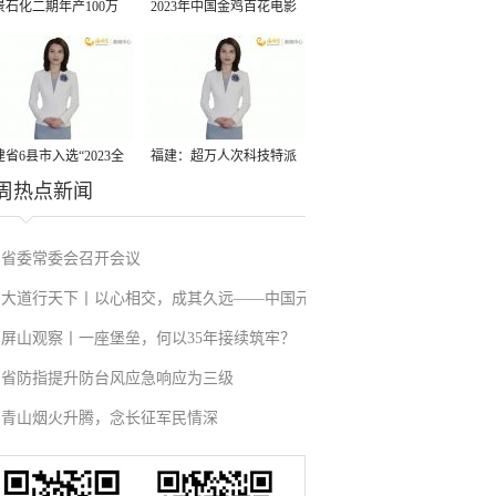
景石化二期年产100万
2023年中国金鸡百花电影
丙烷脱氢项目建成中交
节有福电影巡展31日启动
省6县市入选“2023全
福建：超万人次科技特派
周热点新闻
县域发展潜力百强县”
员一线开展服务
省委常委会召开会议
大道行天下丨以心相交，成其久远——中国元
屏山观察丨一座堡垒，何以35年接续筑牢？
首外交的世界情怀与大国气派
省防指提升防台风应急响应为三级
青山烟火升腾，念长征军民情深