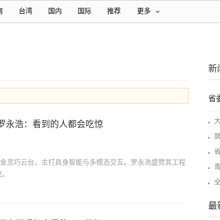
南
台湾
国内
国际
推荐
更多
新
省
罗永浩：看到的人都会吃惊
，首创钛合金灵巧云台，主打具身智能与多模态交互。罗永浩盛赞其工程
校。
最