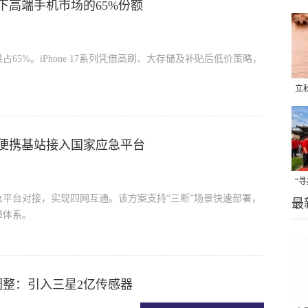
果拿下高端手机市场的65%份额
65%。iPhone 17系列凭借高刷、大存储及补贴后低价策略，
立
晒
味
网通便携基站接入国家应急平台
“
家应急平台对接，实现四网互通。该方案支持“三断”场景快速部署，
最
题
障体系。
调整：引入三星2亿传感器