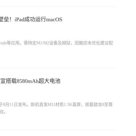
！iPad成功运行macOS
Xcode等应用。需特定M1/M2设备及越狱，因触控未优化建议配
正式官宣搭载8580mAh超大电池
池，将于8月11日发布。新机首发M11材质1.5K直屏，搭载骁龙8至尊
指纹。