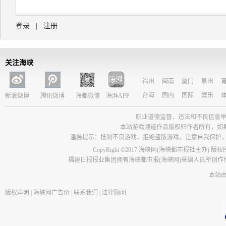
登录
|
注册
关注海峡
福州
闽南
厦门
泉州
台海
国内
国际
娱乐
新浪微博
腾讯微博
海都微信
海湃APP
职业道德监督、违法和不良信息举报电话：05
本站游戏频道作品版权归作者所有，如
温馨提示：抵制不良游戏，拒绝盗版游戏，注意自我保护
CopyRight ©2017 海峡网(海峡都市报社主办) 版
福建日报报业集团拥有海峡都市报(海峡网)采编人员所创
本站
版权声明
|
海峡网广告价
|
联系我们
|
法律顾问