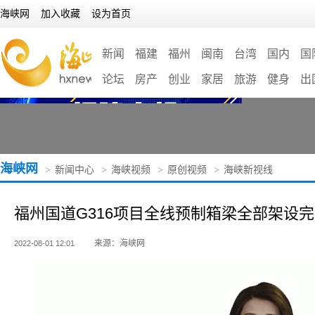
海峡网
加入收藏
设为首页
新闻
福建
福州
闽南
台湾
国内
国
论坛
房产
创业
家居
旅游
健身
出
海峡网
>
新闻中心
>
海峡视频
>
原创视频
>
海峡新视线
福州国道G316项目全线预制箱梁全部架设
来源：海峡网
2022-08-01 12:01