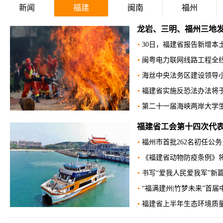
新闻
福建
闽南
福州
龙岩、三明、福州三地
30日，福建省报告新增本
闽粤电力联网线路工程全
海丝中央法务区建设领导
福建省实施反恐法办法将于
第二十一届海峡两岸大学
福建省工会第十四次代
福州市首批262名初任公
《福建省动物防疫条例》将于
书写“爱我人民爱我军”新篇
“福满建州|竹梦未来”首届
福建省上半年生态环境质