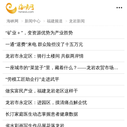

海峡网
>
新闻中心
>
福建频道
>
龙岩新闻
“矿业＋”，变资源优势为产业胜势
一通“退费”来电 群众险些没了十五万元
龙岩市永定区：骑行土楼间 共叙两岸情
一座城市的“菜篮子”里，藏着什么？——龙岩农贸市场从交易场所向生活空间转型观察
“劳模工匠助企行”走进武平
做实富民产业，福建龙岩老区这样干
龙岩市永定区：进园区，摸清痛点解企忧
长汀家庭医生动态掌握患者健康数据
省水彩画写生作品展花落龙岩