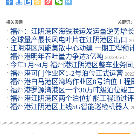
相关阅读
关键词
福州：江阴港区海铁联运发运量逆势增长
全球量产最长风电叶片在江阴港区出口
20
江阴港区风能集散中心动建 一期工程预
福州港明年吞吐量力争达3亿吨
24
2022-05-17
今年1月~4月 福州港江阴港区整车业务
福州港可门作业区1-2号泊位正式运营
11
2022
福州港白马港区湾坞作业区8号泊位工程
福州港罗源湾港区一个30万吨级泊位竣
2022-04-18
福州港江阴港区两个泊位扩能工程通过评
福州港江阴港区上线5G智能巡检机器人
2