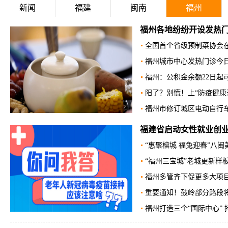
新闻
福建
闽南
福州
福州各地纷纷开设发热
全国首个省级预制菜协会
福州城市中心发热门诊今
福州：公积金余额22日起
阳了？别慌！上“防疫健康
福州市修订城区电动自行
福建省启动女性就业创业
“惠聚榕城 福兔迎春”八闽
“福州三宝城”老城更新样
福州多管齐下促更多大项
重要通知！鼓岭部分路段
福州打造三个“国际中心” 