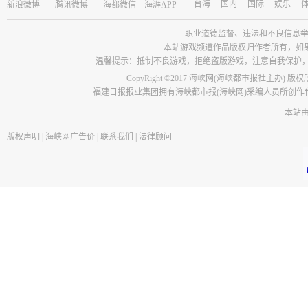
台海
国内
国际
娱乐
新浪微博
腾讯微博
海都微信
海湃APP
职业道德监督、违法和不良信息举报电话：05
本站游戏频道作品版权归作者所有，如
温馨提示：抵制不良游戏，拒绝盗版游戏，注意自我保护
CopyRight ©2017 海峡网(海峡都市报社主办) 版
福建日报报业集团拥有海峡都市报(海峡网)采编人员所创
本站
版权声明
|
海峡网广告价
|
联系我们
|
法律顾问