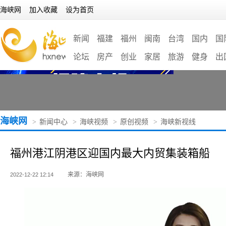
海峡网
加入收藏
设为首页
新闻
福建
福州
闽南
台湾
国内
国
论坛
房产
创业
家居
旅游
健身
出
海峡网
>
新闻中心
>
海峡视频
>
原创视频
>
海峡新视线
福州港江阴港区迎国内最大内贸集装箱船
来源：海峡网
2022-12-22 12:14