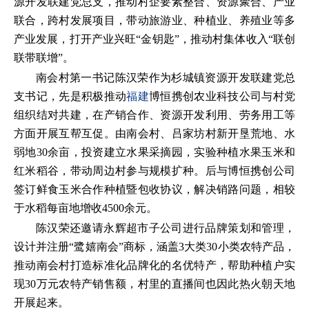
源开发联建党总支，推动村企要素整合、资源聚合、产业
联合，跨村发展项目，带动旅游业、种植业、养殖业等多
产业发展，打开产业兴旺“金钥匙”，推动村集体收入“联创
联带联增”。
南会村第一书记陈汉荣作为杉城镇资源开发联建党总
支书记，先是积极推动
福建
博恒携创农业科技公司与村党
组织结对共建，在产销合作、资源开发利用、劳务用工等
方面开展互帮互促。由南会村、吕家坊村新开垦荒地、水
弱地30余亩，投资建立水果采摘园，实验种植水果玉米和
红米稻谷，带动周边村参与规模扩种。后与博恒携创公司
签订鲜食玉米合作种植暨包收协议，解决销路问题，相较
于水稻每亩地增收4500余元。
陈汉荣还邀请永辉超市子公司进行品牌策划和管理，
设计并注册“鹭嬉南会”商标，涵盖3大类30小类农特产品，
推动南会村打造标准化品牌化的名优特产，帮助种植户实
现30万元农特产销售额，村里的直播间也因此热火朝天地
开展起来。