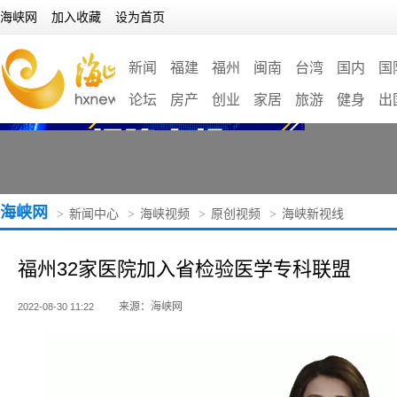
海峡网
加入收藏
设为首页
新闻
福建
福州
闽南
台湾
国内
国
论坛
房产
创业
家居
旅游
健身
出
海峡网
>
新闻中心
>
海峡视频
>
原创视频
>
海峡新视线
福州32家医院加入省检验医学专科联盟
来源：海峡网
2022-08-30 11:22