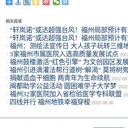
相关阅读
“轩岚诺”或达超强台风！福州局部预计
“轩岚诺”或达超强台风！福州局部预计
福州：测绘法宣传日 大人孩子玩转三维
3家福州市属医院入选高质量发展试点
202
福州鼓楼激活“红色引擎” 为文创园区发
福州引进滴灌法帮行道树“解渴” 莫将树
捐献造血干细胞 两青年为生命续航
2022-08-30
2022-08
闽都助学公益活动 圆困难学子大学梦
2022
福州32家医院加入省检验医学专科联盟
20
四线并行 福州地铁幸福穿梭
2022-08-30