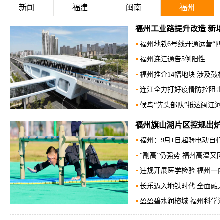
新闻
福建
闽南
福州
福州工业路提升改造 新
福州地铁6号线开通运营“四
福州连江通告5例阳性
福州推介14幅地块 涉及
连江全力打好疫情防控阻
候鸟“先头部队”抵达闽江
福州旗山湖片区控规出炉 
福州：​9月1日起骑电动自
“副高”仍强势 福州高温又
违规开展医学检验 福州一
长乐迈入地铁时代 全面融
盈盈碧水润榕城 福州科学