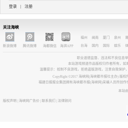
登录
|
注册
关注海峡
福州
闽南
厦门
泉州
台海
国内
国际
娱乐
新浪微博
腾讯微博
海都微信
海湃APP
职业道德监督、违法和不良信息举报电话：05
本站游戏频道作品版权归作者所有，如
温馨提示：抵制不良游戏，拒绝盗版游戏，注意自我保护
CopyRight ©2017 海峡网(海峡都市报社主办) 版
福建日报报业集团拥有海峡都市报(海峡网)采编人员所创
本站
版权声明
|
海峡网广告价
|
联系我们
|
法律顾问