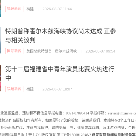
福建新闻
福建
|
2026-08-07 11:44
特朗普称霍尔木兹海峡协议尚未达成 正参
与相关谈判
国际新闻
美国总统特朗普
霍尔木兹海峡
|
2026-08-07 09:54
第十二届福建省中青年演员比赛火热进行
中
福建新闻
福建
|
2026-08-07 18:07
业道德监督、违法和不良信息举报电话：0591-87095414 举报邮箱：service@hxnews.c
戏频道作品版权归作者所有，如果侵犯了您的版权，请联系我们，本站将在3个工作日
，拒绝盗版游戏，注意自我保护，谨防受骗上当，适度游戏益脑，沉迷游戏伤身，合理
016 海峡网(福建日报主管主办) 版权所有 闽ICP备15008128号-2
闽互联网新闻信息服务备案编号