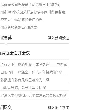
闽运永泰公司驾驶员主动请缨再上“疫”线
福州市108个核酸采样点提供不同时段免费服
抗疫夫妻：你是我的最佳拍档
福州政务服务跑出“加速度”
闻推荐
进入新闻频道
委常委会召开会议
大道行天下丨以心相交，成其久远——中国元
屏山观察丨一座堡垒，何以35年接续筑牢？
省防指提升防台风应急响应为三级
青山烟火升腾，念长征军民情深
全省深入学习贯彻习近平党建思想赓续实施新
新图文
进入图片频道