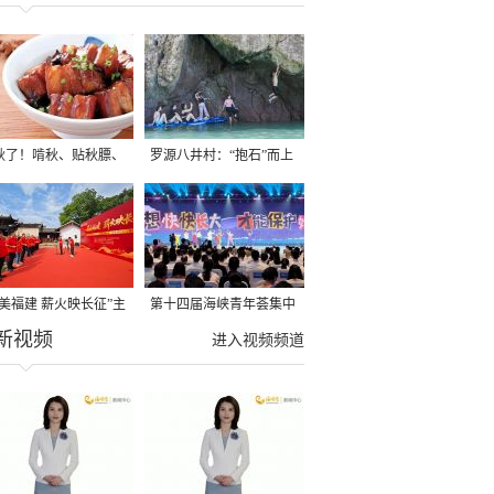
秋了！啃秋、贴秋膘、
罗源八井村：“抱石”而上
秋，福建人这样过才够
→
寻美福建 薪火映长征”主
第十四届海峡青年荟集中
新视频
活动在龙岩长汀启动
阶段活动在福州举行
进入视频频道