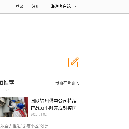
登录
注册
海湃客户端
道推荐
最新福州新闻
国网福州供电公司持续
奋战33小时完成封控区
2022-04-02
变
长乐全力推进“无疫小区”创建