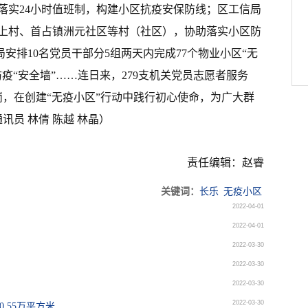
落实24小时值班制，构建小区抗疫安保防线；区工信局
上村、首占镇洲元社区等村（社区），协助落实小区防
局安排10名党员干部分5组两天内完成77个物业小区“无
疫“安全墙”……连日来，279支机关党员志愿者服务
岗，在创建“无疫小区”行动中践行初心使命，为广大群
讯员 林倩 陈越 林晶）
责任编辑：赵睿
关键词：
长乐
无疫小区
2022-04-01
2022-04-01
2022-03-30
2022-03-30
2022-03-30
2022-03-30
.55万平方米