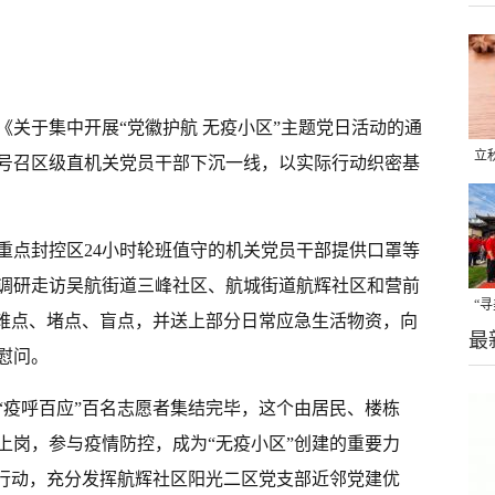
《关于集中开展“党徽护航 无疫小区”主题党日活动的通
立
号召区级直机关党员干部下沉一线，以实际行动织密基
晒
味
重点封控区24小时轮班值守的机关党员干部提供口罩等
调研走访吴航街道三峰社区、航城街道航辉社区和营前
“
、难点、堵点、盲点，并送上部分日常应急生活物资，向
最
题
慰问。
“疫呼百应”百名志愿者集结完毕，这个由居民、楼栋
上岗，参与疫情防控，成为“无疫小区”创建的重要力
项行动，充分发挥航辉社区阳光二区党支部近邻党建优