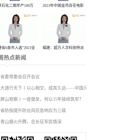
景石化二期年产100万
2023年中国金鸡百花电影
丙烷脱氢项目建成中交
节有福电影巡展31日启动
省6县市入选“2023全
福建：超万人次科技特派
周热点新闻
县域发展潜力百强县”
员一线开展服务
省委常委会召开会议
大道行天下丨以心相交，成其久远——中国元
屏山观察丨一座堡垒，何以35年接续筑牢？
首外交的世界情怀与大国气派
省防指提升防台风应急响应为三级
青山烟火升腾，念长征军民情深