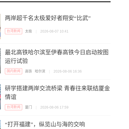
两岸超千名太极爱好者翔安“比武”
台湾新闻
太极
|
2026-08-07 10:41
最北高铁哈尔滨至伊春高铁今日启动按图
运行试验
国内新闻
高铁
哈尔滨
|
2026-08-06 16:36
研学搭建两岸交流桥梁 青春往来联结厦金
情谊
台湾新闻
厦门
|
2026-08-06 17:59
“打开福建”，纵览山与海的交响