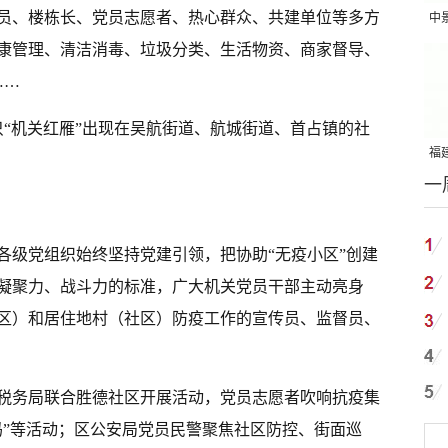
员、楼栋长、党员志愿者、热心群众、共建单位等多方
中
康管理、清洁消毒、垃圾分类、生活物资、商家督导、
吨
……
只“机关红雁”出现在吴航街道、航城街道、首占镇的社
福建
一
国
各级党组织始终坚持党建引领，把协助“无疫小区”创建
凝聚力、战斗力的标准，广大机关党员干部主动亮身
区）和居住地村（社区）防疫工作的宣传员、监督员、
税务局联合胜德社区开展活动，党员志愿者吹响抗疫集
码”等活动；区公安局党员民警聚焦社区防控、街面巡