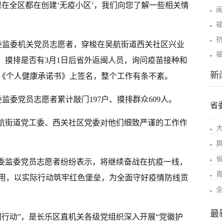
在全区都在创建‘无疫小区’，我们向您了解一些相关情
纪委监委机关党员志愿者，穿梭在吴航街道西关社区兴业
，摸排是否有3月1日后省外返闽人员，询问疫苗接种和
新
《个人健康承诺书》上签名，整个工作有条不紊。
委监委党员志愿者累计敲门197户、摸排群众609人。
省
吴航街道党工委、西关社区党委对他们细致严谨的工作作
纪委监委党员志愿者纷纷表示，将继续奋战在抗疫一线，
用，以实际行动筑牢红色堡垒，为全面守好疫情防线贡
最
门行动”，是长乐区直机关各级党组织深入开展“党徽护