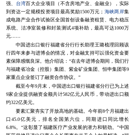
强、
台湾
百大企业项目（不含房地产业、金融业），实际
到资达一定规模投资项目最高奖励1500万元；
海峡两岸
集
成电路产业合作试验区全国首创设备融资租赁、电力稳压
系统、洁净室装修和封装测试4项补助，最高可达1000万
元……
中国进出口银行福建省分行行长助理王璐梳理回顾该
行四年来参与进博会的情况，对金融支持可以强化资金要
素保障感慨良深。他介绍说：“在去年进博会期间，我们行
与福建省冶金（控股）集团、紫金矿业集团、恒申集团等9
家重点企业签订了融资合作协议。”
截至今年9月末，中国进出口银行福建省分行已为上述
9家企业提供融资金额共计582亿元人民币，带动进出口额
约322亿美元。
要素汇聚夯实了开放高地的基础。今年前8个月福建出
口45.0亿美元，排名全国第六位，同期进口同比增长
6.8%。“这彰显了福建医疗产业发展的潜力和韧劲。”中国