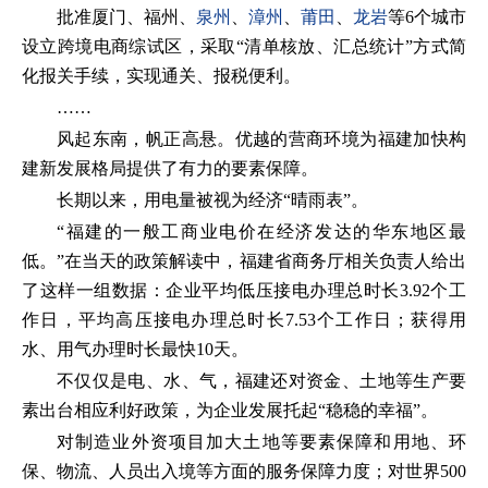
批准厦门、福州、
泉州
、
漳州
、
莆田
、
龙岩
等6个城市
设立跨境电商综试区，采取“清单核放、汇总统计”方式简
化报关手续，实现通关、报税便利。
……
风起东南，帆正高悬。优越的营商环境为福建加快构
建新发展格局提供了有力的要素保障。
长期以来，用电量被视为经济“晴雨表”。
“福建的一般工商业电价在经济发达的华东地区最
低。”在当天的政策解读中，福建省商务厅相关负责人给出
了这样一组数据：企业平均低压接电办理总时长3.92个工
作日，平均高压接电办理总时长7.53个工作日；获得用
水、用气办理时长最快10天。
不仅仅是电、水、气，福建还对资金、土地等生产要
素出台相应利好政策，为企业发展托起“稳稳的幸福”。
对制造业外资项目加大土地等要素保障和用地、环
保、物流、人员出入境等方面的服务保障力度；对世界500