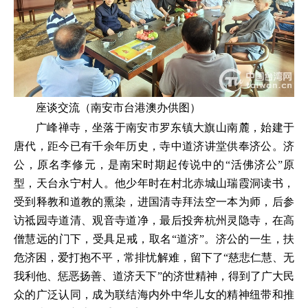
座谈交流（南安市台港澳办供图）
广峰禅寺，坐落于南安市罗东镇大旗山南麓，始建于
唐代，距今已有千余年历史，寺中道济讲堂供奉济公。济
公，原名李修元，是南宋时期起传说中的“活佛济公”原
型，天台永宁村人。他少年时在村北赤城山瑞霞洞读书，
受到释教和道教的熏染，进国清寺拜法空一本为师，后参
访祗园寺道清、观音寺道净，最后投奔杭州灵隐寺，在高
僧慧远的门下，受具足戒，取名“道济”。济公的一生，扶
危济困，爱打抱不平，常排忧解难，留下了“慈悲仁慧、无
我利他、惩恶扬善、道济天下”的济世精神，得到了广大民
众的广泛认同，成为联结海内外中华儿女的精神纽带和推