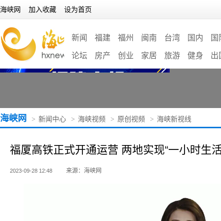
海峡网
加入收藏
设为首页
新闻
福建
福州
闽南
台湾
国内
国
论坛
房产
创业
家居
旅游
健身
出
海峡网
>
新闻中心
>
海峡视频
>
原创视频
>
海峡新视线
福厦高铁正式开通运营 两地实现“一小时生活
来源：海峡网
2023-09-28 12:48