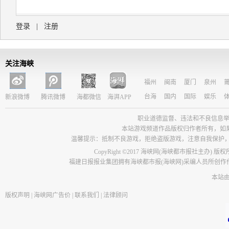
登录
|
注册
关注海峡
福州
闽南
厦门
泉州
台海
国内
国际
娱乐
新浪微博
腾讯微博
海都微信
海湃APP
职业道德监督、违法和不良信息举报电话：05
本站游戏频道作品版权归作者所有，如
温馨提示：抵制不良游戏，拒绝盗版游戏，注意自我保护
CopyRight ©2017 海峡网(海峡都市报社主办) 版
福建日报报业集团拥有海峡都市报(海峡网)采编人员所创
本站
版权声明
|
海峡网广告价
|
联系我们
|
法律顾问