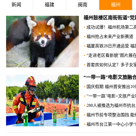
新闻
福建
闽南
福州
福州鼓楼区南街街道“党建
成功试爆！福州机场第二
福州抢占未来产业新赛道
福厦高铁28日开通运营 福厦
“走进老区看新貌”图片展
首套房如何认定？多子女家
“一带一路”电影文旅融
国庆假期 福州晋安推出1
“一带一路”电影+文旅产业
288人被推选为福州市抗
福州节前专项整治围挡 能
福州市台江第一中心小学“校