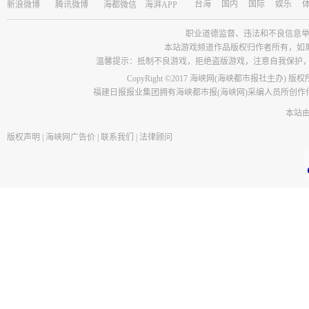
台海
国内
国际
娱乐
新浪微博
腾讯微博
海都微信
海湃APP
职业道德监督、违法和不良信息举报电话：05
本站游戏频道作品版权归作者所有，如
温馨提示：抵制不良游戏，拒绝盗版游戏，注意自我保护
CopyRight ©2017 海峡网(海峡都市报社主办) 版
福建日报报业集团拥有海峡都市报(海峡网)采编人员所创
本站
版权声明
|
海峡网广告价
|
联系我们
|
法律顾问