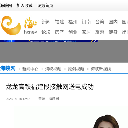
海峡网
加入收藏
设为首页
新闻
福建
福州
闽南
台湾
国内
国
论坛
房产
创业
家居
旅游
健身
出
海峡网
>
新闻中心
>
海峡视频
>
原创视频
>
海峡新视线
龙龙高铁福建段接触网送电成功
来源：海峡网
2023-09-18 12:13