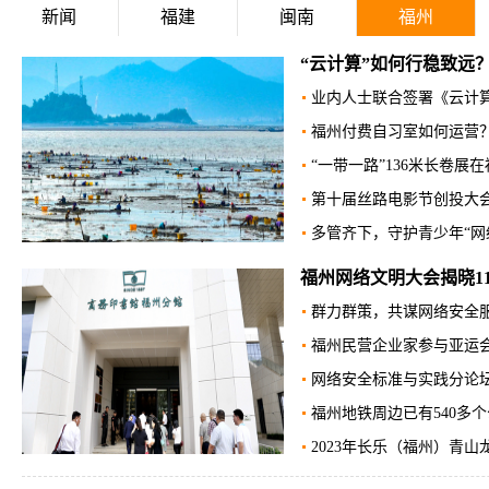
新闻
福建
闽南
福州
“云计算”如何行稳致远？
业内人士联合签署《云计
福州付费自习室如何运营？
“一带一路”136米长卷展
第十届丝路电影节创投大
多管齐下，守护青少年“网
福州网络文明大会揭晓1
群力群策，共谋网络安全服
福州民营企业家参与亚运会火
网络安全标准与实践分论
福州地铁周边已有540多
2023年长乐（福州）青