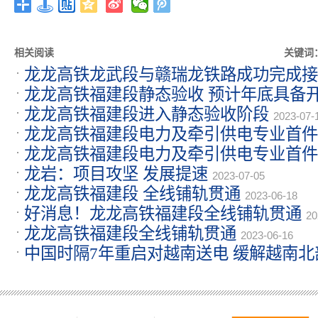
相关阅读
关键词
龙龙高铁龙武段与赣瑞龙铁路成功完成接
龙龙高铁福建段静态验收 预计年底具备
龙龙高铁福建段进入静态验收阶段
16
2023-07-
龙龙高铁福建段电力及牵引供电专业首件
龙龙高铁福建段电力及牵引供电专业首件
07-10
龙岩：项目攻坚 发展提速
07-10
2023-07-05
龙龙高铁福建段 全线铺轨贯通
2023-06-18
好消息！龙龙高铁福建段全线铺轨贯通
20
龙龙高铁福建段全线铺轨贯通
2023-06-16
中国时隔7年重启对越南送电 缓解越南
06-12