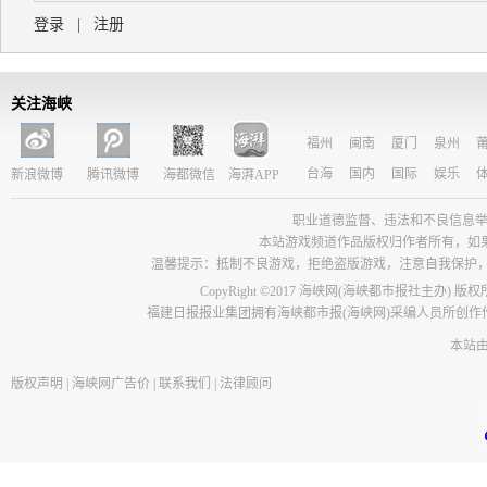
登录
|
注册
关注海峡
福州
闽南
厦门
泉州
台海
国内
国际
娱乐
新浪微博
腾讯微博
海都微信
海湃APP
职业道德监督、违法和不良信息举报电话：05
本站游戏频道作品版权归作者所有，如
温馨提示：抵制不良游戏，拒绝盗版游戏，注意自我保护
CopyRight ©2017 海峡网(海峡都市报社主办) 版
福建日报报业集团拥有海峡都市报(海峡网)采编人员所创
本站
版权声明
|
海峡网广告价
|
联系我们
|
法律顾问