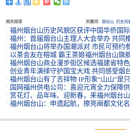
相关阅读
关键词：
烟台山
历史风
福州烟台山历史风貌区获评中国华侨国际
福州：首届烟台山主理人大会举办 共同推
07-10
福州烟台山将举办国潮派对 市民可预约
05-26
以茶会友在榕城 霸王茶姬福州烟台山旗
福州烟台山商业漫步街区候选福建省特色
19
创业青年演绎守护国宝大戏 共同感受烟
福州烟台山有了吉祥物 IP形象“山山”是只
国网福州供电公司：喜迎元宵全力保障供
赏花灯、品年味、迎新春，来福州烟台山
福州烟台山：申遗起航，擦亮闽都文化名
方式
2022-01-26