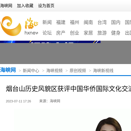
海峡网
加入收藏
设为首页
新闻
福建
福州
闽南
台湾
国内
国
论坛
房产
创业
家居
旅游
健身
出
海峡网
>
新闻中心
>
海峡视频
>
原创视频
>
海峡新视线
烟台山历史风貌区获评中国华侨国际文化交
来源：海峡网
2023-07-11 17:26