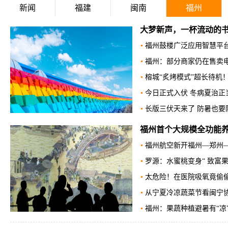
新闻
福建
闽南
福州
大梦新声，一杯流动的书籍
福州鼓楼广泛应用智慧平台
福州：部分商家仍在售卖电动
榕城“炙烤模式”超长待机
今日正式入伏 冬病夏治正
长版三伏天来了 防暑也要防
福州首个大规模全功能养
福州航空新开福州—郑州
罗源：水蜜桃变身“ 致富果
太危险！在医院吸氧竟偷偷
从宁夏冷凉蔬菜节看闽宁
福州：果蔬种植避暑有“凉