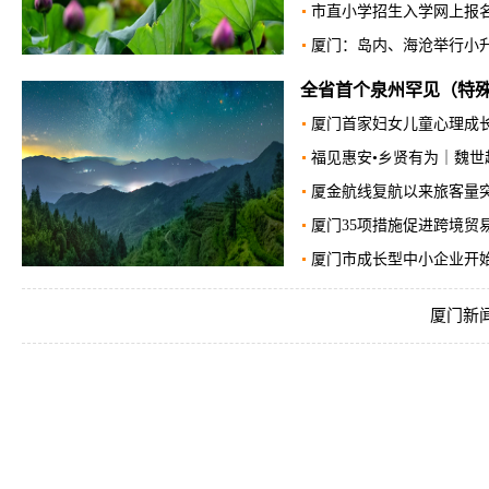
福州仓山镇：党建引领“赶大
福州下沙日游客量稳定在50
福州人速看！本月起调
闽侯白沙园“硬件”再提升 
福州260所学校体育场地
国内首例孤独症DBS手术
福州高新区六十份村安置房
福州台江望龙路部分路段禁行
福州
|
福州