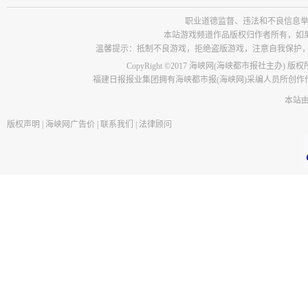
职业道德监督、违法和不良信息举报电话：05
本站游戏频道作品版权归作者所有，如
温馨提示：抵制不良游戏，拒绝盗版游戏，注意自我保护
CopyRight ©2017 海峡网(海峡都市报社主办) 版
福建日报报业集团拥有海峡都市报(海峡网)采编人员所创
本站
版权声明
|
海峡网广告价
|
联系我们
|
法律顾问