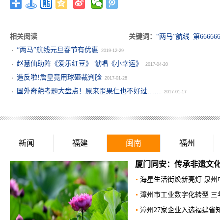
相关阅读
关键词：
“两马”航线
第6666
“两马”航线元旦春节有优惠
2019-12-29
赵慧仙助阵《爱乐红豆》 献唱《小幸运》
2017-04-20
造反啦!詹皇竟用球砸裁判脸
2017-01-28
国外奇葩考题大盘点！原来歪果仁也不好过……
2017-01-17
新闻
福建
闽南
福州
​福州市人社部门多举措促
花开新时代，童心永向党，
福州新添网红夜色经济街区 
福州金汤社区举办“红色传承