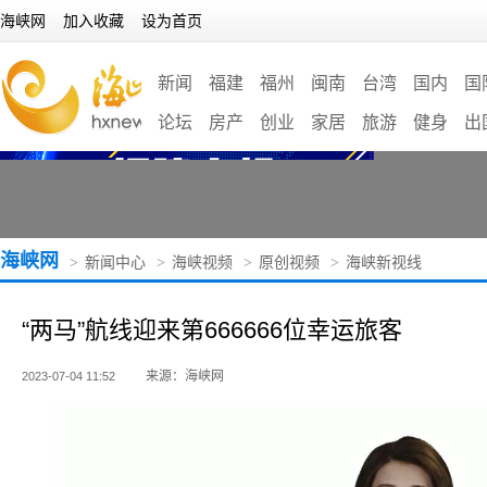
海峡网
加入收藏
设为首页
新闻
福建
福州
闽南
台湾
国内
国
论坛
房产
创业
家居
旅游
健身
出
海峡网
>
新闻中心
>
海峡视频
>
原创视频
>
海峡新视线
“两马”航线迎来第666666位幸运旅客
来源：海峡网
2023-07-04 11:52