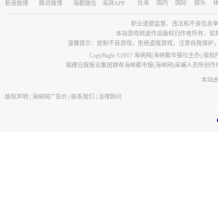
台海
国内
国际
娱乐
新浪微博
腾讯微博
海都微信
海湃APP
职业道德监督、违法和不良信息举报电话：05
本站游戏频道作品版权归作者所有，如
温馨提示：抵制不良游戏，拒绝盗版游戏，注意自我保护
CopyRight ©2017 海峡网(海峡都市报社主办) 版
福建日报报业集团拥有海峡都市报(海峡网)采编人员所创
本站
版权声明
|
海峡网广告价
|
联系我们
|
法律顾问