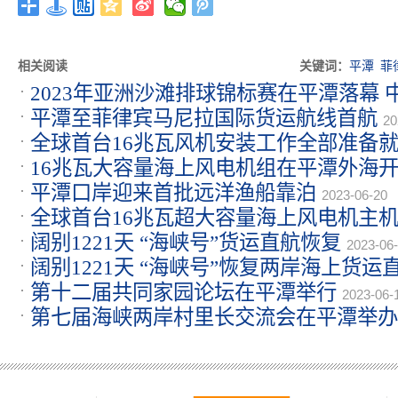
相关阅读
关键词：
平潭
菲
2023年亚洲沙滩排球锦标赛在平潭落幕
平潭至菲律宾马尼拉国际货运航线首航
夺得冠军
20
2023-06-27
全球首台16兆瓦风机安装工作全部准备
16兆瓦大容量海上风电机组在平潭外海
平潭口岸迎来首批远洋渔船靠泊
2023-06-20
全球首台16兆瓦超大容量海上风电机主
阔别1221天 “海峡号”货运直航恢复
2023-06
阔别1221天 “海峡号”恢复两岸海上货运
第十二届共同家园论坛在平潭举行
2023-06-
第七届海峡两岸村里长交流会在平潭举办