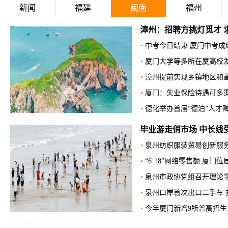
新闻
福建
闽南
福州
福州三坊七巷社区：开
福州鼓楼：老旧小区改造入
福州：一桨划千载 舟里读
严查！福州高新区持续开
开展河道清淤行动 长乐漳
福州新区“加速度”发展 力
端午龙舟文化火爆出圈 福
福州仅有的两个少数民族乡
福州鼓楼灵响社区：党建同
长乐首个乡村综合体育馆开
净化文化市场 爱心护苗成
福州正全力创建国家生态