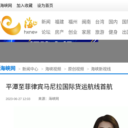
海峡网
加入收藏
设为首页
新闻
福建
福州
闽南
台湾
国内
国
论坛
房产
创业
家居
旅游
健身
出
海峡网
>
新闻中心
>
海峡视频
>
原创视频
>
海峡新视线
平潭至菲律宾马尼拉国际货运航线首航
来源：海峡网
2023-06-27 12:03