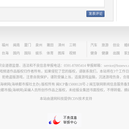
福州
闽南
厦门
泉州
莆田
漳州
三明
汽车
旅游
创业
婚
台海
国内
国际
娱乐
体育
图库
视频
健身
健康
出国
家
职业道德监督、违法和不良信息举报电话：0591-87095414 举报邮箱：service@hxnews.c
戏频道作品版权归作者所有，如果侵犯了您的版权，请联系我们，本站将在3个工作
，拒绝盗版游戏，注意自我保护，谨防受骗上当，适度游戏益脑，沉迷游戏伤身，合
©2017 海峡网(海峡都市报社主办) 版权所有
闽ICP备15008128号-2
闽互联网新闻信息服务备案编
都市报(海峡网)采编人员所创作作品之版权，未经报业集团书面授权，不得转载、摘
本站由速网科技提供CDN技术支持