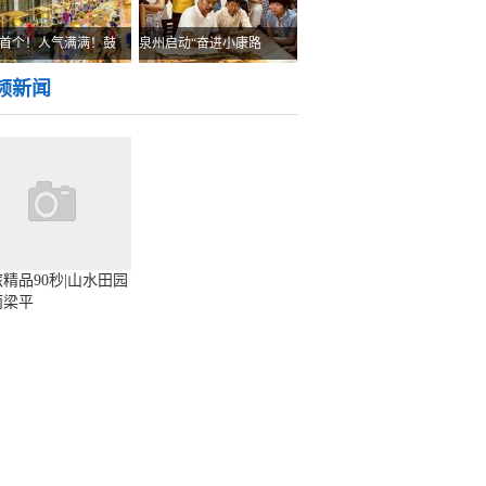
首个！人气满满！鼓
泉州启动“奋进小康路
频新闻
精品90秒|山水田园
丽梁平