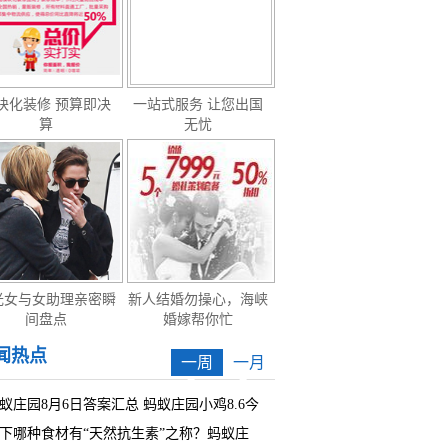
块化装修 预算即决
一站式服务 让您出国
算
无忧
光女与女助理亲密瞬
新人结婚勿操心，海峡
间盘点
婚嫁帮你忙
闻热点
一周
一月
蚁庄园8月6日答案汇总 蚂蚁庄园小鸡8.6今
下哪种食材有“天然抗生素”之称？蚂蚁庄