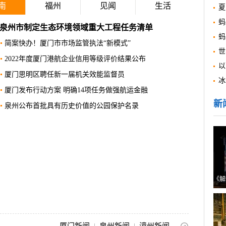
南
福州
见闻
生活
夏
蚂
福州市图书馆举办茶文化主题展 为期20天免费..
蚂
福州举办“文化和自然遗产日”主题活动 非遗..
世
林宝金赴世遗大会展示馆参观调研
以
福州市妇联出台方案推进女大学生就业创业
冰
A.O.史密斯AI-LiNK高端智慧互联新品发布会在..
新
终于有座了！福州达明路美食街C区提升改造后..
第六届“吴清源杯”决出四强 中国队两人晋级..
福州幼儿园招生7月1日至3日报名 鼓励有条件的..
福州内河旅游开发总里程2025年底有望达到102..
福州产业科技创新体系持续健全
《解
福州6个县（市）区开建城乡供水一体化工程
福州今年新增46家医疗机构开展家庭病床服务