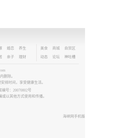
嫁
婚恋
养生
美食
商城
自贸区
居
亲子
理财
动态
论坛
神吐槽
om
日内删除。
理安排时间，享受健康生活。
号：20070802号
编或以其他方式使用和传播。
海峡网手机版