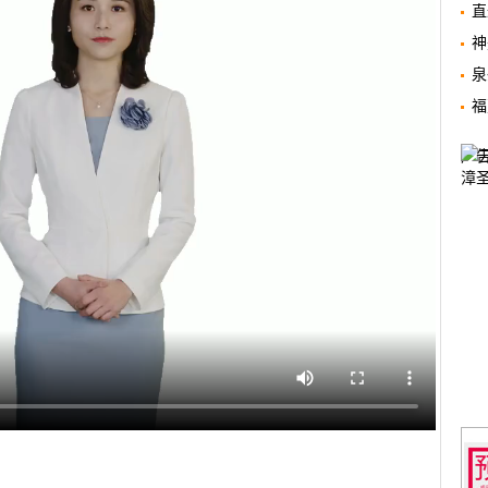
直
泉
福
广