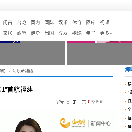
闽南
台湾
国内
国际
娱乐
体育
图库
视频
家居
旅游
健身
出国
交友
婚嫁
亲子
更多
海
视频
>
海峡新视线
福
1”首航福建
“
字号：
共
0
条评论
福