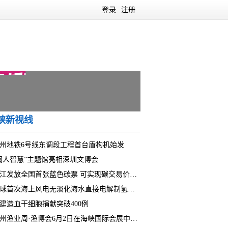
登录
注册
峡新视线
州地铁6号线东调段工程首台盾构机始发
闽人智慧”主题馆亮相深圳文博会
连江发放全国首张蓝色碳票 可实现碳交易价值近55万元
全球首次海上风电无淡化海水直接电解制氢在福建海试成功
建造血干细胞捐献突破400例
福州渔业周·渔博会6月2日在海峡国际会展中心举行