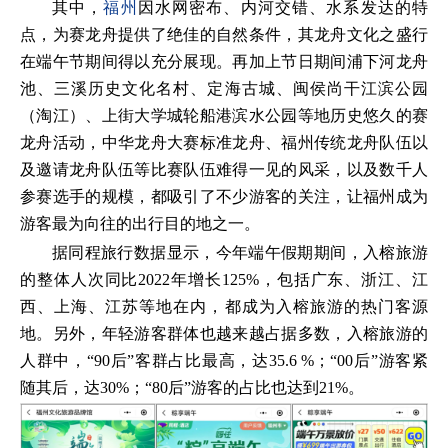
其中，
福州
因水网密布、内河交错、水系发达的特
点，为赛龙舟提供了绝佳的自然条件，其龙舟文化之盛行
在端午节期间得以充分展现。再加上节日期间浦下河龙舟
池、三溪历史文化名村、定海古城、闽侯尚干江滨公园
（淘江）、上街大学城轮船港滨水公园等地历史悠久的赛
龙舟活动，中华龙舟大赛标准龙舟、福州传统龙舟队伍以
及邀请龙舟队伍等比赛队伍难得一见的风采，以及数千人
参赛选手的规模，都吸引了不少游客的关注，让福州成为
游客最为向往的出行目的地之一。
据同程旅行数据显示，今年端午假期期间，入榕旅游
的整体人次同比2022年增长125%，包括广东、浙江、江
西、上海、江苏等地在内，都成为入榕旅游的热门客源
地。另外，年轻游客群体也越来越占据多数，入榕旅游的
人群中，“90后”客群占比最高，达35.6 %；“00后”游客紧
随其后，达30%；“80后”游客的占比也达到21%。