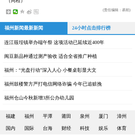
（同程）
(责任编辑：易初)
福州新闻最新新闻
24小时点击排行榜
连江筱埕镇举办端午祭 这项活动已延续近400年
闽豆新品种通过测产验收 适合全省推广种植
福州：“光盘行动”深入人心 小餐桌彰显大文
福州鼓楼警方严打电信网络诈骗 今年已追赃挽
福州仓山今秋新增3所公办幼儿园
福建
福州
平潭
莆田
泉州
厦门
漳州
国内
国际
台海
财经
科技
娱乐
体育