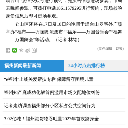
烟台山”微信公众号进行预约，凭预约信息进场参观；市民
若晚间参观，可拨打电话18611579295进行预约，现场核验
身份信息后即可进场参观。
仓山区还将在17日及18日的晚间于烟台山罗宅外广场
举办“福市——万国潮流集市”“福乐——万国音乐会”“福舞
——万国舞会”等活动。（记者 林铭）
(责任编辑：赵睿)
福州新闻最新新闻
24小时点击排行榜
“e福州”上线关爱帮扶专栏 保障留守困境儿童
福州知产庭成功化解首例滥用市场支配地位纠纷
记者走访调查福州部分小区私占公共空间行为
3.02亿吨！福州港货物吞吐量2023年首次跻身全