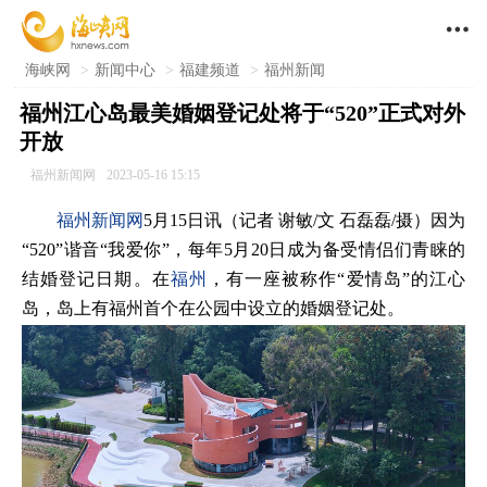

海峡网
>
新闻中心
>
福建频道
>
福州新闻
福州江心岛最美婚姻登记处将于“520”正式对外
开放
福州新闻网
2023-05-16 15:15
福州新闻网
5月15日讯（记者 谢敏/文 石磊磊/摄）因为
“520”谐音“我爱你”，每年5月20日成为备受情侣们青睐的
结婚登记日期。在
福州
，有一座被称作“爱情岛”的江心
岛，岛上有福州首个在公园中设立的婚姻登记处。