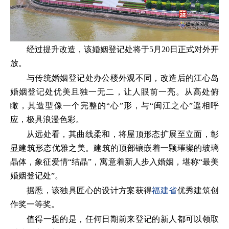
经过提升改造，该婚姻登记处将于5月20日正式对外开
放。
与传统婚姻登记处办公楼外观不同，改造后的江心岛
婚姻登记处优美且独一无二，让人眼前一亮。从高处俯
瞰，其造型像一个完整的“心”形，与“闽江之心”遥相呼
应，极具浪漫色彩。
从远处看，其曲线柔和，将屋顶形态扩展至立面，彰
显建筑形态优雅之美。建筑的顶部镶嵌着一颗璀璨的玻璃
晶体，象征爱情“结晶”，寓意着新人步入婚姻，堪称“最美
婚姻登记处”。
据悉，该独具匠心的设计方案获得
福建省
优秀建筑创
作奖一等奖。
值得一提的是，任何日期前来登记的新人都可以领取