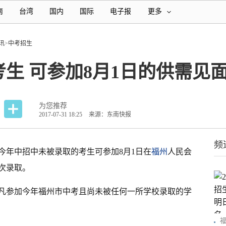
南
台湾
国内
国际
电子报
更多
讯
>
中考招生
生 可参加8月1日的供需见
为您推荐
2017-07-31 18:25
来源：东南快报
频
今年中招中未被录取的考生可参加8月1日在
福州
人民会
次录取。
凡参加今年福州市中考且尚未被任何一所学校录取的学