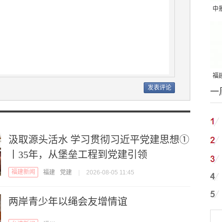
中
吨
福建
一
国
汲取源头活水 学习贯彻习近平党建思想①
丨35年，从堡垒工程到党建引领
福建新闻
福建
党建
|
2026-08-05 11:45
两岸青少年以绳会友增情谊