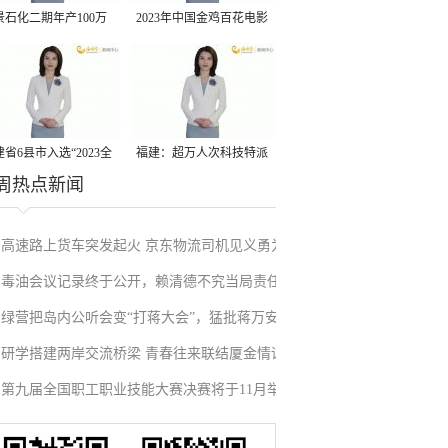
景石化二期年产100万
2023年中国金鸡百花电影
丙烷脱氢项目建成中交
节有福电影巡展31日启动
省6县市入选“2023全
福建：超万人次科技特派
周热点新闻
县域发展潜力百强县”
员一线开展服务
高速路上货车突发起火 京东物流司机见义勇为
毒油会议记录终于公开，赖清德不究当局责任
施救挽回损失
绿营把岛内公听会变“打蒋大会”，猛批蒋万安
反甩锅卢秀燕，蓝营点名责任官员要求撤职下
研学搭建两岸交流桥梁 青春往来联结厦金情谊
废除监察机构主张，遭蓝营搬出蔡英文、赖清
台
第九届全国职工职业技能大赛决赛将于11月举
德过往言论打脸
行