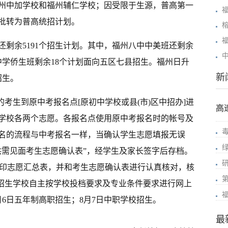
州中加学校和福州辅仁学校；因受限于生源，普高第一
批转为普高统招计划。
剩余5191个招生计划。其中，福州八中中美班还剩余
中学侨生班剩余18个计划面向五区七县招生。福州日升
新
招生。
的考生到原中考报名点[原初中学校或县(市)区中招办]进
高
学校各两个志愿。各报名点使用原中考报名时的帐号及
名的流程与中考报名一样，当确认学生志愿填报无误
招供需见面考生志愿确认表”，经学生及家长签字后存档。
校打印志愿汇总表，并和考生志愿确认表进行认真核对，核
类招生学校自主按学校投档要求及专业条件要求进行网上
月6日五年制高职招生；8月7日中职学校招生。
最