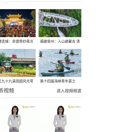
建连城：非遗奇妙夜点
福建泉州：入山避暑去 清
夏夜
凉好惬意
江九十九溪田园风光带
第十四届海峡青年荟之
新视频
亩早稻迎来成熟收割季
2026榕台青年大学生水上
进入视频频道
运动交流营