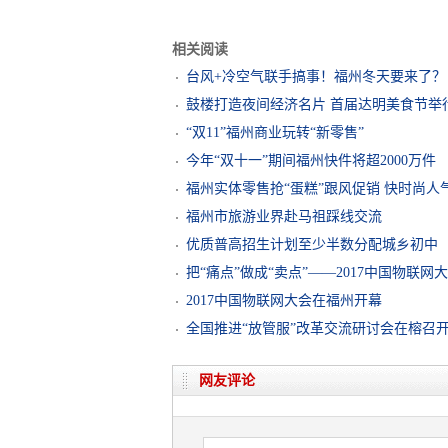
相关阅读
台风+冷空气联手搞事！福州冬天要来了？
鼓楼打造夜间经济名片 首届达明美食节举
“双11”福州商业玩转“新零售”
今年“双十一”期间福州快件将超2000万件
福州实体零售抢“蛋糕”跟风促销 快时尚人
福州市旅游业界赴马祖踩线交流
优质普高招生计划至少半数分配城乡初中
把“痛点”做成“卖点”——2017中国物联网
2017中国物联网大会在福州开幕
全国推进“放管服”改革交流研讨会在榕召
网友评论