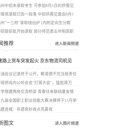
福州中招未录取考生 可参加8月1日的供需见
榕普高录取已告一段落 中招供需见面会8月1
福州“一三附”录取线出炉 (内附定向生分数
中招提前批开始录取 部分师范类五年制高职
闻推荐
进入新闻频道
速路上货车突发起火 京东物流司机见
毒油会议记录终于公开，赖清德不究当局责任
绿营把岛内公听会变“打蒋大会”，猛批蒋万
研学搭建两岸交流桥梁 青春往来联结厦金情
第九届全国职工职业技能大赛决赛将于11月举
福建连城：非遗奇妙夜点亮夏夜
新图文
进入图片频道