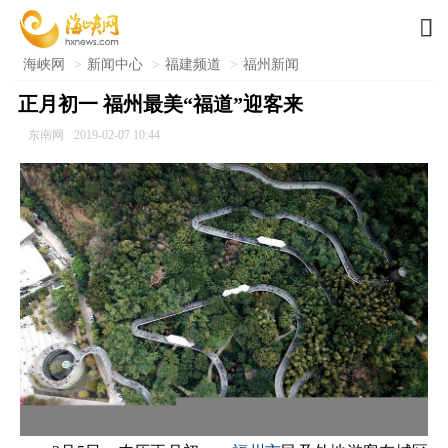

海峡网
>
新闻中心
>
福建频道
>
福州新闻
正月初一 福州最美“福道”迎客来
东南网
2019-02-07 10:44