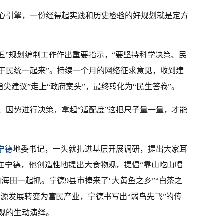
心引擎，一份经得起实践和历史检验的好规划就是定方
十五五”规划编制工作作出重要指示，“要坚持科学决策、民
于民统一起来”。持续一个月的网络征求意见，收到建
“指尖建议”走上“政府案头”，最终转化为“民生答卷”。
、因势进行决策，拿起“适配度”这把尺子量一量，才能
宁德
地委书记，一头就扎进基层开展调研，提出大家耳
。在宁德，他创造性地提出大食物观，提倡“靠山吃山唱
海田一起抓。宁德9县市捧来了“大黄鱼之乡”“白茶之
资源发展转变为富民产业，宁德书写出“弱鸟先飞”的传
观的生动演绎。