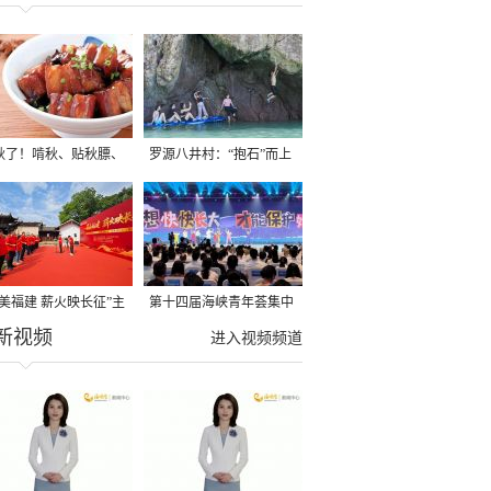
秋了！啃秋、贴秋膘、
罗源八井村：“抱石”而上
秋，福建人这样过才够
→
寻美福建 薪火映长征”主
第十四届海峡青年荟集中
新视频
活动在龙岩长汀启动
阶段活动在福州举行
进入视频频道