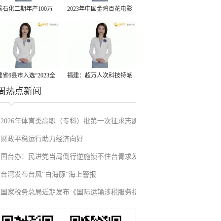
景石化二期年产100万
2023年中国金鸡百花电影
丙烷脱氢项目建成中交
节有福电影巡展31日启动
省6县市入选“2023全
福建：超万人次科技特派
周热点新闻
县域发展潜力百强县”
员一线开展服务
2026年体育类高职（专科）批第一次征求志愿
财政平稳运行助力经济向好
填报
国台办：民进党当局倒行逆施锁不住台青求发
台湾发布台风“白海豚”海上警报
展的心
国家税务总局近期发布《国际运输涉税服务指
引》