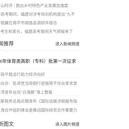
屏山时评 | 跑出乡村特色产业发展加速度
中高考期间，福建对涉考培训机构提出“九不
周祖翼在南平市顺昌县调研并接访
@考生和家长，福建高考期间天气预报来了
闻推荐
进入新闻频道
026年体育类高职（专科）批第一次征求
财政平稳运行助力经济向好
国台办：民进党当局倒行逆施锁不住台青求发
台湾发布台风“白海豚”海上警报
国家税务总局近期发布《国际运输涉税服务指
上海合作组织峰会是推动国际经贸合作重要力
新图文
进入图片频道