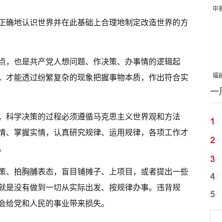
中
正确地认识世界并在此基础上合理地制定改造世界的方
吨
点，也是共产党人想问题、作决策、办事情的逻辑起
福建
，才能透过纷繁复杂的现象把握事物本质，作出符合实
一
国
。科学决策的过程必须遵循马克思主义世界观和方法
情、掌握实情，认真研究规律、运用规律，各项工作才
。
策、拍胸脯表态，盲目铺摊子、上项目，或者提出一些
就是没有做到一切从实际出发、按规律办事。违背规
会给党和人民的事业带来损失。