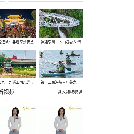
建连城：非遗奇妙夜点
福建泉州：入山避暑去 清
夏夜
凉好惬意
江九十九溪田园风光带
第十四届海峡青年荟之
新视频
亩早稻迎来成熟收割季
2026榕台青年大学生水上
进入视频频道
运动交流营