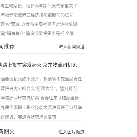
@考生和家长，福建高考期间天气预报来了
去年福建沿海港口经济增加值超7955亿元
福建省“双减”办发布中高考期间对涉考培训
福建“福海粮仓”建设成果将集中亮相 全景
闻推荐
进入新闻频道
速路上货车突发起火 京东物流司机见
毒油会议记录终于公开，赖清德不究当局责任
绿营把岛内公听会变“打蒋大会”，猛批蒋万
研学搭建两岸交流桥梁 青春往来联结厦金情
第九届全国职工职业技能大赛决赛将于11月举
福建连城：非遗奇妙夜点亮夏夜
新图文
进入图片频道