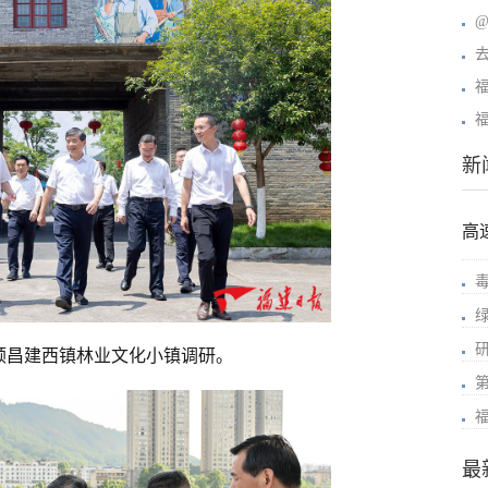
新
高
顺昌建西镇林业文化小镇调研。
最