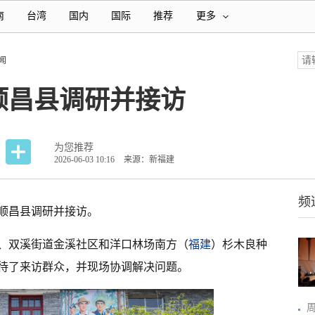
南
台湾
国内
国际
推荐
更多
闻
顺昌县调研并接访
为您推荐
2026-06-03 10:16
来源：新福建
频
顺昌县调研并接访。
、双溪街道金溪社区和洋口林场南方（
福建
）杉木良种
待了来访群众，并现场协调解决问题。