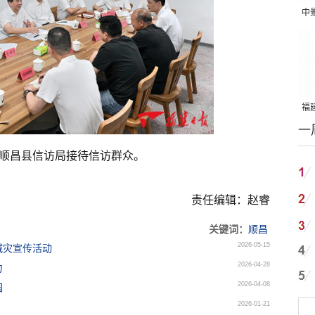
中
吨
福建
一
国
顺昌县信访局接待信访群众。
责任编辑：赵睿
关键词：
顺昌
2026-05-15
减灾宣传活动
2026-04-28
力
2026-04-08
园
2026-01-21