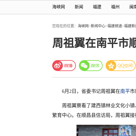
海峡网
新闻
福建
福州
闽
您现在的位置：
海峡网
>
新闻中心
>
福建频道
>
福建新
周祖翼在南平市
6月2日，省委书记周祖翼在
南平
市
周祖翼察看了建西镇林业文化小镇
繁育中心。在顺昌县信访局，周祖翼接