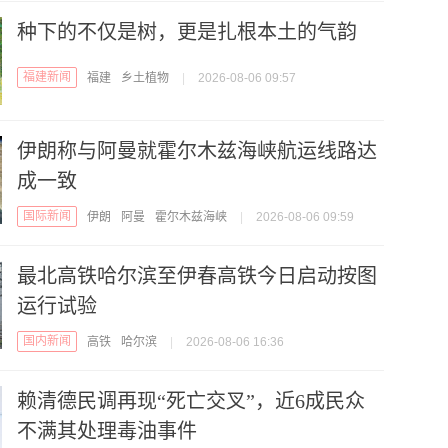
种下的不仅是树，更是扎根本土的气韵
福建新闻
福建
乡土植物
|
2026-08-06 09:57
伊朗称与阿曼就霍尔木兹海峡航运线路达
成一致
国际新闻
伊朗
阿曼
霍尔木兹海峡
|
2026-08-06 09:59
最北高铁哈尔滨至伊春高铁今日启动按图
运行试验
国内新闻
高铁
哈尔滨
|
2026-08-06 16:36
赖清德民调再现“死亡交叉”，近6成民众
不满其处理毒油事件