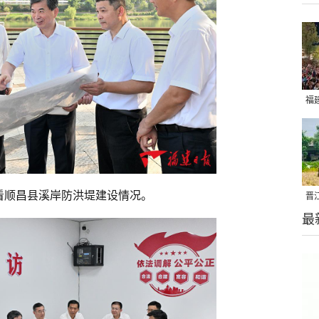
福
亮
看顺昌县溪岸防洪堤建设情况。
晋
最
千