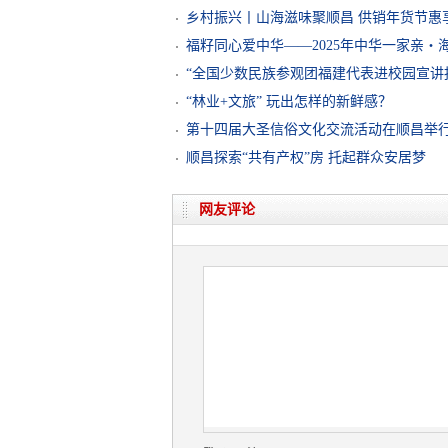
乡村振兴丨山海滋味聚顺昌 供销年货节惠
福籽同心爱中华——2025年中华一家亲・
“全国少数民族参观团福建代表进校园宣讲
“林业+文旅” 玩出怎样的新鲜感？
第十四届大圣信俗文化交流活动在顺昌举
顺昌探索“共有产权”房 托起群众安居梦
网友评论