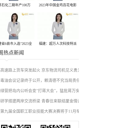
景石化二期年产100万
2023年中国金鸡百花电影
丙烷脱氢项目建成中交
节有福电影巡展31日启动
省6县市入选“2023全
福建：超万人次科技特派
周热点新闻
县域发展潜力百强县”
员一线开展服务
高速路上货车突发起火 京东物流司机见义勇为
毒油会议记录终于公开，赖清德不究当局责任
施救挽回损失
绿营把岛内公听会变“打蒋大会”，猛批蒋万安
反甩锅卢秀燕，蓝营点名责任官员要求撤职下
研学搭建两岸交流桥梁 青春往来联结厦金情谊
废除监察机构主张，遭蓝营搬出蔡英文、赖清
台
第九届全国职工职业技能大赛决赛将于11月举
德过往言论打脸
行