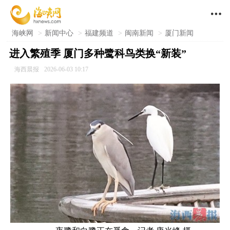

海峡网
>
新闻中心
>
福建频道
>
闽南新闻
>
厦门新闻
进入繁殖季 厦门多种鹭科鸟类换“新装”
海西晨报
2026-06-03 10:17