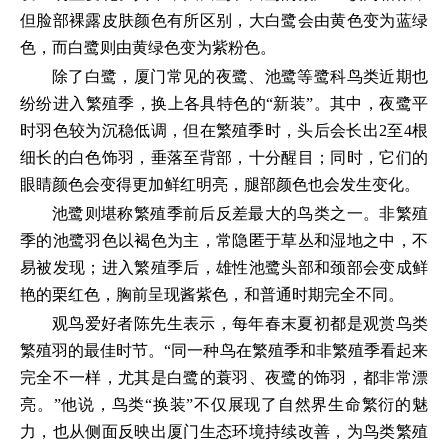
但脸部裸露皮肤颜色有所区别，大白鹭会由黄色变为蓝绿
色，而白鹭则由黄绿色变为紫粉色。
除了白鹭，厦门常见的夜鹭、池鹭等鹭科鸟类近期也
纷纷进入繁殖季，换上各具特色的“新装”。其中，夜鹭平
时羽色较为沉稳低调，但在繁殖季时，头后会长出2至4根
细长的白色饰羽，垂落至背部，十分醒目；同时，它们的
眼睛颜色会变得更加鲜红明亮，腿部颜色也会发生变化。
池鹭则堪称繁殖季前后反差最大的鸟类之一。非繁殖
季的池鹭羽色以褐色为主，常隐匿于草丛和湿地之中，不
易被发现；进入繁殖季后，雄性池鹭头部和颈部会变成鲜
艳的栗红色，胸前呈现酱紫色，和普通时期完全不同。
观鸟爱好者陈先生表示，每年春末夏初都是观赏鸟类
繁殖羽的最佳时节。“同一种鸟在繁殖季和非繁殖季看起来
完全不一样，尤其是白鹭的蓑羽、夜鹭的饰羽，都非常漂
亮。”他说，鸟类“换装”不仅展现了自然界生命繁衍的魅
力，也从侧面反映出厦门生态环境持续改善，为鸟类繁殖