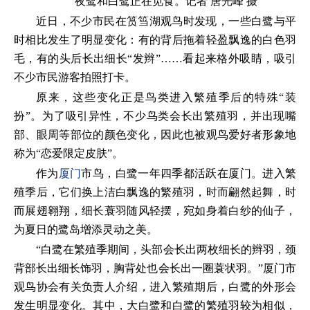
夜鹭和白鹭正在觅食。记者 唐光峰 摄
近日，不少市民在筼筜湖观鸟时发现，一些白鹭与平
时相比发生了明显变化：有的背后拖着轻盈飘逸的白色羽
毛，有的头后长出细长“发辫”……看起来格外吸睛，吸引
不少市民游客拍照打卡。
原来，这些变化正是鸟类进入繁殖季后的特殊“装
扮”。为了吸引异性，不少鸟类会长出繁殖羽，并出现嘴
部、眼周等部位的颜色变化，因此也被观鸟爱好者形象地
称为“恋爱限定皮肤”。
作为
厦门
市鸟，白鹭一年四季都活跃在厦门。进入繁
殖季后，它们换上洁白飘逸的繁殖羽，时而翩然起舞，时
而展翅翱翔，细长蓑羽随风轻摆，宛如身着白纱的仙子，
为夏日的鹭岛增添灵动之美。
“白鹭在繁殖季期间，头部会长出两枚细长的辫羽，颈
背部长出细长饰羽，胸背处也会长出一圈蓑状羽。”厦门市
观鸟协会有关负责人介绍，进入繁殖期后，白鹭的外形会
发生明显变化。其中，大白鹭和白鹭的繁殖羽较为相似，