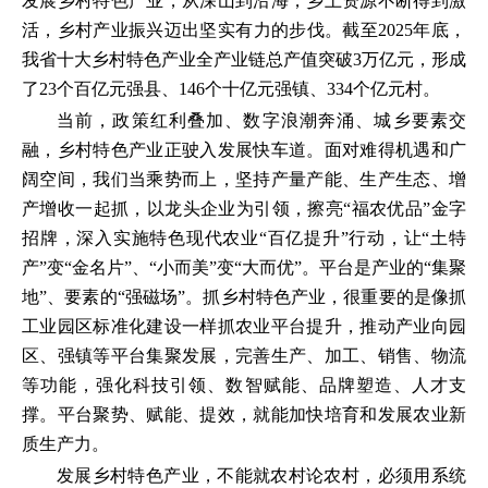
发展乡村特色产业，从深山到沿海，乡土资源不断得到激
活，乡村产业振兴迈出坚实有力的步伐。截至2025年底，
我省十大乡村特色产业全产业链总产值突破3万亿元，形成
了23个百亿元强县、146个十亿元强镇、334个亿元村。
当前，政策红利叠加、数字浪潮奔涌、城乡要素交
融，乡村特色产业正驶入发展快车道。面对难得机遇和广
阔空间，我们当乘势而上，坚持产量产能、生产生态、增
产增收一起抓，以龙头企业为引领，擦亮“福农优品”金字
招牌，深入实施特色现代农业“百亿提升”行动，让“土特
产”变“金名片”、“小而美”变“大而优”。平台是产业的“集聚
地”、要素的“强磁场”。抓乡村特色产业，很重要的是像抓
工业园区标准化建设一样抓农业平台提升，推动产业向园
区、强镇等平台集聚发展，完善生产、加工、销售、物流
等功能，强化科技引领、数智赋能、品牌塑造、人才支
撑。平台聚势、赋能、提效，就能加快培育和发展农业新
质生产力。
发展乡村特色产业，不能就农村论农村，必须用系统