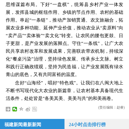
思维谋篇布局。下好“一盘棋”，统筹县乡村产业一体发
展，发挥县城的枢纽作用、乡镇的节点作用、农村的基础
作用。串起“一条链”，推动产加销贯通、农文旅融合，拓
展农业多种功能、延伸产业价值，推动农业从“卖原料”向
“卖产品”“卖体验”“卖文化”转变。让农民的腰包更鼓、日
子更甜，是产业发展的落脚点。守住“一条线”，让广大农
民共享农村改革和发展成果，完善联农带农机制，持续深
化“餐桌污染”治理，坚持绿色发展、传承乡土文脉。树立
和践行正确政绩观，坚持为民造福，让产业发展既有绿水
青山的底色，又有共同富裕的温度。
念好“山海经”，唱好“特色戏”。让我们在八闽大地上
不断书写现代化大农业的新篇章，让农村基本具备现代生
活条件，处处皆是“各美其美、美美与共”的和美画卷。
(责任编辑：赵睿)
福建新闻最新新闻
24小时点击排行榜