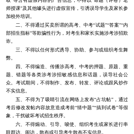
取”等含有虚假内容的广告信息，不得以“命题（评卷）老
师授课”及其他噱头进行虚假宣传，引诱误导学生及家长参
加校外培训。
二、不得通过买卖所谓的高考、中考“试题”“答案”“内
部招生指标”等欺骗性行为，对考生和家长实施涉考涉招欺
诈。
三、不得以任何形式诱导、协助、参与或组织考生舞
弊。
四、不得编造、传播涉高考、中考的押题、原题、重
题、错题等各类涉考涉招敏感信息和话题，误导社会公
众。考试期间，不得制作、发布、转发、评论或跟风炒作
不实信息。
五、不得为了吸睛引流在网络上发布“占坑帖”，通过
考后修改发帖内容故意造成考前“猜中题”“搞到试卷”等假
象，干扰破坏考试招生秩序。
六、不得煽动、引导、唆使、组织考生或家长进行串
联群访、闹访，散布或引导考生散布不实信息。