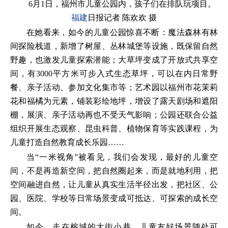
6月1日，福州市儿童公园内，孩子们在排队玩项目。
福建
日报记者 陈欢欢 摄
在她看来，如今的儿童公园惊喜不断：魔法森林有林
间探险栈道，新增了树屋、丛林城堡等设施，既保留自然
野趣，也激发儿童探索潜能；大草坪变成了开放式共享空
间，有3000平方米可步入式生态草坪，可以在内日常野
餐、亲子活动、参加文化集市等；艺术园以福州市花茉莉
花和福橘为元素，铺装彩绘地坪，增设了露天剧场和遮阳
棚，展演、亲子活动再也不受天气影响；公园还联合公益
组织开展生态观察、昆虫科普、植物保育等实践课程，为
儿童打造自然教育成长乐园……
当“一米视角”被看见，我们会发现，最好的儿童空
间，不是再造新空间，把自然圈起来，而是就地利用，把
空间融进自然，让儿童从真实生活半径出发，把社区、公
园、医院、学校等日常场景变成可抵达、可探索的成长空
间。
如今，走在榕城的大街小巷，儿童友好场景随处可