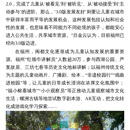
2.0，完成了儿童从‘被看见’到‘被听见’、从‘被动接受’到‘主
动参与’的进阶。那么，‘3.0版发展友好’则要让儿童在城市
中获得丰富而平等的发展机会。这种发展包括认知和社会
性的发展，也意味着不同能力不同处境的孩子，都能安心
进入公共生活，共享城市资源。”吕金云认为，目前福州已
经向3.0版迈进。
在福州，闽都文化逐渐成为儿童认知发展的重要资
源。福州“红领巾讲解员”人数超20万，参与西湖公园、严
复故居、三坊七巷等历史文化地标讲解；以福州传统文化
为主题的儿童动画片、广播剧、绘本，“非遗校园行”“戏曲
进校园”等，让儿童的日常成长浸润在浓厚文化氛围中；
“福小榕看城市”“小小观察员”等正推动儿童观察城市文化
生活；螺洲古镇等地尝试数字剧本游、AR互动，把文化转
化成游戏化学习探索……