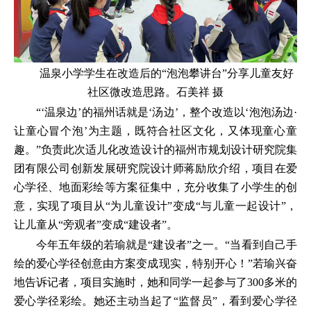
温泉小学学生在改造后的“泡泡攀讲台”分享儿童友好
社区微改造思路。石美祥 摄
“‘温泉边’的福州话就是‘汤边’，整个改造以‘泡泡汤边·
让童心冒个泡’为主题，既符合社区文化，又体现童心童
趣。”负责此次适儿化改造设计的福州市规划设计研究院集
团有限公司创新发展研究院设计师蒋励欣介绍，项目在爱
心学径、地面彩绘等方案征集中，充分收集了小学生的创
意，实现了项目从“为儿童设计”变成“与儿童一起设计”，
让儿童从“旁观者”变成“建设者”。
今年五年级的若瑜就是“建设者”之一。“当看到自己手
绘的爱心学径创意由方案变成现实，特别开心！”若瑜兴奋
地告诉记者，项目实施时，她和同学一起参与了300多米的
爱心学径彩绘。她还主动当起了“监督员”，看到爱心学径