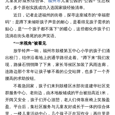
儿童友好成长综合体、
福州市
儿童公园的“公园+”生态模
式，多个原创实践成功入选国家级经验清单。
近日，记者走进福州的街巷，探寻这座城市的“幸福密
码”：是蹲下来倾听孩子声音的耐心，是看得见孩子需求的
贴心，是“一个孩子都不落下”的暖心，这些都化作孩子们
流淌在街头巷尾的欢声笑语。
“一米视角”被看见
放学铃声一响，福州市鼓楼第五中心小学的孩子们涌
出校门，结伴沿着地上的通学路径走着。“蹲下来”我们发
现，路缘石悄悄降了下来，家长等候区加装了风雨连廊，
连路边那个常年让孩子够不着的公交站牌，也多了一个齐
腰高的求助按钮。
不着急回家，孩子们来到鼓楼区水部街道建华社区党
群服务中心。老街边，由木地板铺成的平台被抬高近1米，
开阔又安全，孩子们开心游憩，老人们倚靠座椅上笑脸盈
盈。平台后，集社区服务与儿童友好成长于一体的综合体
里，一楼儿童活动中心，几个孩子正在写作业；再往里是