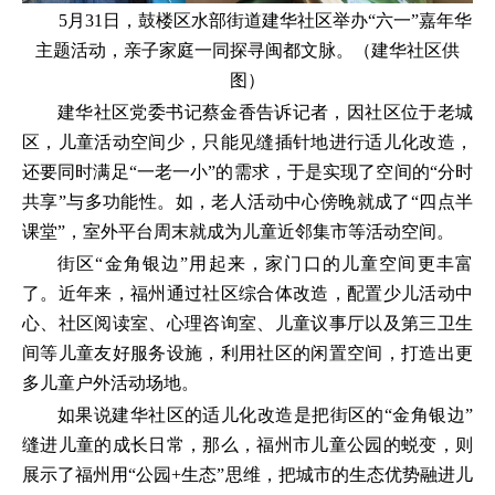
5月31日，鼓楼区水部街道建华社区举办“六一”嘉年华
主题活动，亲子家庭一同探寻闽都文脉。（建华社区供
图）
建华社区党委书记蔡金香告诉记者，因社区位于老城
区，儿童活动空间少，只能见缝插针地进行适儿化改造，
还要同时满足“一老一小”的需求，于是实现了空间的“分时
共享”与多功能性。如，老人活动中心傍晚就成了“四点半
课堂”，室外平台周末就成为儿童近邻集市等活动空间。
街区“金角银边”用起来，家门口的儿童空间更丰富
了。近年来，福州通过社区综合体改造，配置少儿活动中
心、社区阅读室、心理咨询室、儿童议事厅以及第三卫生
间等儿童友好服务设施，利用社区的闲置空间，打造出更
多儿童户外活动场地。
如果说建华社区的适儿化改造是把街区的“金角银边”
缝进儿童的成长日常，那么，福州市儿童公园的蜕变，则
展示了福州用“公园+生态”思维，把城市的生态优势融进儿