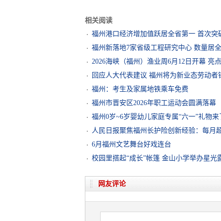
相关阅读
福州港口经济增加值跃居全省第一 首次突破
福州新落地7家省级工程研究中心 数量居
2026海峡（福州）渔业周6月12日开幕 亮点
回应人大代表建议 福州将为新业态劳动者
福州：考生及家属地铁乘车免费
福州市晋安区2026年职工运动会圆满落幕
福州0岁~6岁婴幼儿家庭专属“六一”礼物来
人民日报聚焦福州长护险创新经验：每月
6月福州文艺舞台好戏连台
校园里搭起“成长”帐篷 金山小学举办星光
网友评论