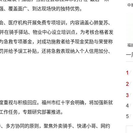
中
强、覆盖面广、到达现场快的独特优势。
吨
会、医疗机构开展免费专项培训，内容涵盖心肺复苏、
，并在骑手驿站、物业中心设立培训点，为考核合格者发
为急救专项基金，对成功施救者给予现金奖励与荣誉称
福建
罚并给予误工补贴，还将急救表现纳入个人信用加分、
一
国
度重视与积极回应。福州市红十字会明确，将加强新就
工作任务，专题研究部署推进。
导、多方协同的原则，聚焦外卖骑手、快递小哥、网约