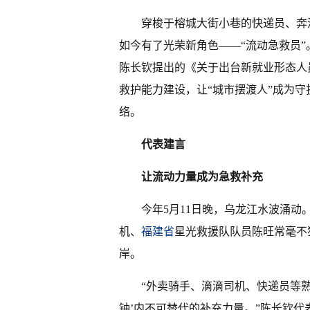
穿梭于榕城大街小巷的快递员、奔
如今有了光荣新角色——“流动急救员
陈长钦提出的《关于出台新就业形态人
救护能力建设，让“城市摆渡人”成为守
络。
代表建言
让流动力量成为急救补充
今年5月11日晚，乌龙江水波涌
机、
福建省
星光救援队队员陈旺常毫不
岸。
“外卖骑手、滴滴司机、快递员等
钟’内不可替代的补充力量。”陈长钦代