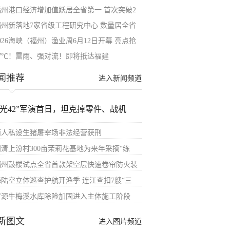
福州港口经济增加值跃居全省第一 首次突破2
福州新落地7家省级工程研究中心 数量居全省
026海峡（福州）渔业周6月12日开幕 亮点抢
37℃！雷雨、强对流！即将抵达福建
闻推荐
进入新闻频道
汉光42”军演首日，坦克掉零件、战机
两人私设生猪屠宰场非法经营获刑
闽清上汾村300亩茉莉花基地为来年采摘“练
福州鼓楼试点全省首款架空层快速卷帘防火装
海陆空立体巡查护航开渔季 连江查扣7艘“三
罗源牛梅溪水库除险加固进入主体施工阶段
新图文
进入图片频道