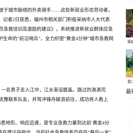
波于城市脉络的外卖骑手……这些新就业形态劳动者，
”。记者2日获悉，福州市相关部门积极采纳市人大代表
员急救培训及激励的建议》，系统推进新就业群体应急
护生命的“前沿哨兵”，全力织密“黄金4分钟”城市急救网
福
亮
晋
动。一名男子走入江中，江水渐没膝盖。路过的滴滴司
最
千
犹豫联系队友，并驾冲锋舟破浪前往，成功将人救上
熟悉地形、响应迅速，是专业急救力量到达前‘黄金4分
表在建议中指出，当前社会急救体系仍存在“最后一米”