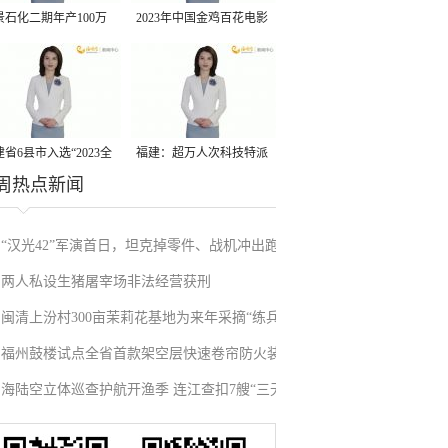
景石化二期年产100万
2023年中国金鸡百花电影
丙烷脱氢项目建成中交
节有福电影巡展31日启动
省6县市入选“2023全
福建：超万人次科技特派
周热点新闻
县域发展潜力百强县”
员一线开展服务
“汉光42”军演首日，坦克掉零件、战机冲出跑
两人私设生猪屠宰场非法经营获刑
道、赖清德逃跑……螺丝都拧不紧，台军能打
闽清上汾村300亩茉莉花基地为来年采摘“练兵”
“持久战”？
福州鼓楼试点全省首款架空层快速卷帘防火装
海陆空立体巡查护航开渔季 连江查扣7艘“三无”
置
船舶