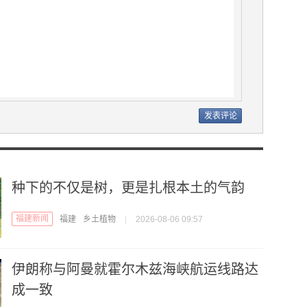
种下的不仅是树，更是扎根本土的气韵
福建新闻
福建
乡土植物
|
2026-08-06 09:57
伊朗称与阿曼就霍尔木兹海峡航运线路达
成一致