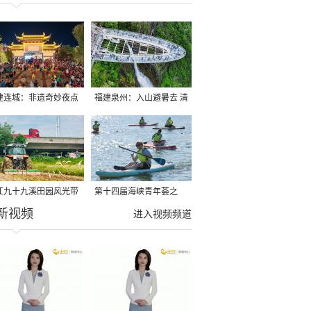
建连城：非遗奇妙夜点
福建泉州：入山避暑去 清
夏夜
凉好惬意
江九十九溪田园风光带
第十四届海峡青年荟之
新视频
亩早稻迎来成熟收割季
2026榕台青年大学生水上
进入视频频道
运动交流营