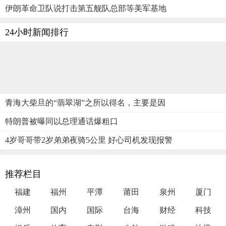
伊朗革命卫队说打击第五舰队总部等美军基地
24小时新闻排行
青海大柴旦的“翡翠湖”之所以得名，主要是因
特朗普被曝同以总理通话爆粗口
4岁哥哥带2岁弟弟夜骑5公里 好心司机发现报警
推荐栏目
福建
福州
平潭
莆田
泉州
厦门
漳州
国内
国际
台海
财经
科技