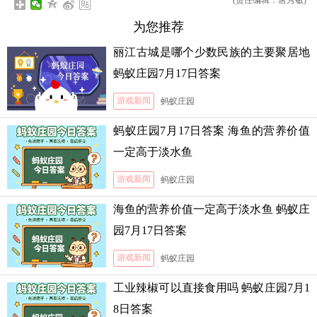
(责任编辑：唐秀敏)
为您推荐
丽江古城是哪个少数民族的主要聚居地
蚂蚁庄园7月17日答案
游戏新闻
蚂蚁庄园
蚂蚁庄园7月17日答案 海鱼的营养价值
一定高于淡水鱼
游戏新闻
蚂蚁庄园
海鱼的营养价值一定高于淡水鱼 蚂蚁庄
园7月17日答案
游戏新闻
蚂蚁庄园
工业辣椒可以直接食用吗 蚂蚁庄园7月1
8日答案