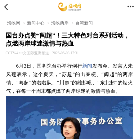


海峡网
>
新闻中心
>
海峡两岸
>
台湾新闻
国台办点赞“闽超”！三大特色对台系列活动，
点燃两岸球迷激情与热血
CCTV-4 中文国际亚洲频道
2026-06-03 17:31
6月3日，国务院台办举行例行
新闻
发布会。发言人朱
凤莲表示，这个夏天，“苏超”的出圈梗、“闽超”的两岸
情、“粤超”的啦啦队、“川超”的雄起吼、“东北超”的烟火
气，在每一个周末都点燃了两岸球迷的激情与热血。