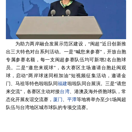
为助力两岸融合发展示范区建设，“闽超”近日创新推
出三大特色对台系列活动。一是“喊您来参赛”，开放台胞
专属参赛名额，每一支闽超参赛队伍均可新增2名台胞球
员。二是“邀您来观球”，各大赛区主场邀请台胞赴闽观
球，启动“两岸球迷同框加油”短视频征集活动，邀请金
门、马祖等特色啦啦队同
福建
啦啦队同台展演。三是“请您
来交流”，各赛区主动对接
台湾
、港澳及海外侨胞球队，常
态化开展友谊交流赛，
厦门
、
平潭
等地将举办至少1场闽超
队伍与台湾地区城市球队的专项交流赛。