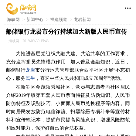

海峡网
>
新闻中心
>
福建频道
>
龙岩新闻
邮储银行龙岩市分行持续加大新版人民币宣传
海峡网
2019-09-30 15:48
为推进基层党组织共融共建、共治共享的工作要求，
充分发挥党员先锋模范作用，加大普及金融知识，近日，
邮储银行
龙岩
市分行运营管理部联合西平社区开展“不忘初
心，服务
民生
，喜迎中华人民共和国成立70周年”活动。
在新罗区金茂领秀城社区，党员与志愿者向社区居民
介绍2019年版第五套人民币票面特征及防伪知识、人民币
防伪特征及识别技巧、小面额人民币兑换程序等内容。同
时向居民发放防范电信诈骗、扫黑除恶专项斗争等宣传材
料和宣传笔记本，提醒市民提高风险意识，增强风险防范
和应对能力，保护好自己的合法权益。