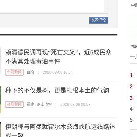
中
吨
福建
赖清德民调再现“死亡交叉”，近6成民众
一
国
不满其处理毒油事件
台湾新闻
台湾
|
2026-08-06 10:54
种下的不仅是树，更是扎根本土的气韵
福建新闻
福建
乡土植物
|
2026-08-06 09:57
伊朗称与阿曼就霍尔木兹海峡航运线路达
成一致