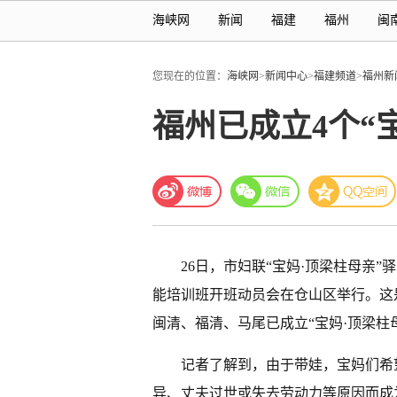
海峡网
新闻
福建
福州
闽
您现在的位置：
海峡网
>
新闻中心
>
福建频道
>
福州新
福州已成立4个“
26日，市妇联“宝妈·顶梁柱母亲”
能培训班开班动员会在仓山区举行。这是
闽清、福清、马尾已成立“宝妈·顶梁柱
记者了解到，由于带娃，宝妈们希
异、丈夫过世或失去劳动力等原因而成