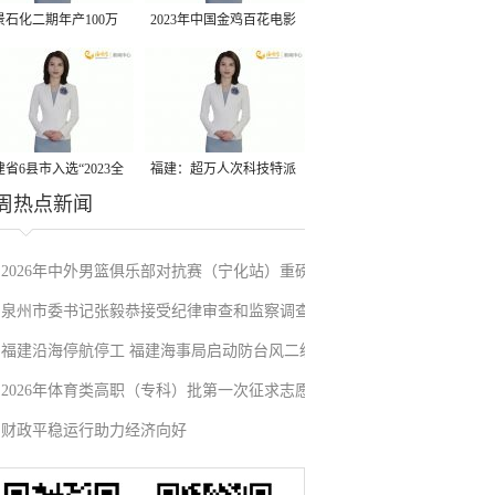
景石化二期年产100万
2023年中国金鸡百花电影
丙烷脱氢项目建成中交
节有福电影巡展31日启动
省6县市入选“2023全
福建：超万人次科技特派
周热点新闻
县域发展潜力百强县”
员一线开展服务
2026年中外男篮俱乐部对抗赛（宁化站）重磅
泉州市委书记张毅恭接受纪律审查和监察调查
来袭！抢票通道即将开启→
福建沿海停航停工 福建海事局启动防台风二级
2026年体育类高职（专科）批第一次征求志愿
应急响应
财政平稳运行助力经济向好
填报