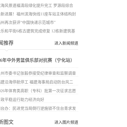
滨海风景道福清段绿化提升完工 罗源段综合
最新进展！福州滨海快线11座车站主体结构封
福州再次获评“中国快递示范城市”
长乐和平街6栋古建筑完成修复 12栋新建筑基
闻推荐
进入新闻频道
026年中外男篮俱乐部对抗赛（宁化站）
泉州市委书记张毅恭接受纪律审查和监察调查
福建沿海停航停工 福建海事局启动防台风二
2026年体育类高职（专科）批第一次征求志愿
财政平稳运行助力经济向好
国台办：民进党当局倒行逆施锁不住台青求发
新图文
进入图片频道