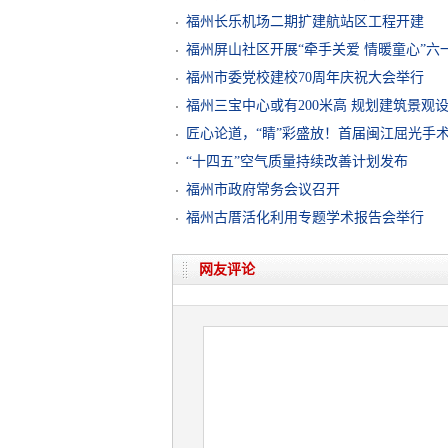
福州长乐机场二期扩建航站区工程开建
福州屏山社区开展“牵手关爱 情暖童心”六
福州市委党校建校70周年庆祝大会举行
福州三宝中心或有200米高 规划建筑景观
匠心论道，“睛”彩盛放！首届闽江屈光手
“十四五”空气质量持续改善计划发布
福州市政府常务会议召开
福州古厝活化利用专题学术报告会举行
网友评论