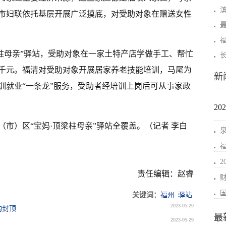
市妇联依托基层开展广泛摸底，对受助对象在赠送女性
梁柱母亲”驿站，受助对象在一家土特产店学做手工、帮忙
千元。福清对受助对象开展居家养老技能培训，马尾为
新
训就业“一条龙”服务，受助者经培训上岗后可从事家政
2
（市）区“宝妈·顶梁柱母亲”驿站全覆盖。（记者 李白
责任编辑：赵睿
关键词：
福州
驿站
2023-05-29
构封顶
最
2023-05-29