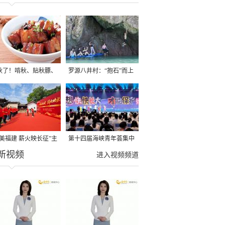
秋了！啃秋、贴秋膘、
罗源八井村：“抱石”而上
秋，福建人这样过才够
→
寻美福建 薪火映长征”主
第十四届海峡青年荟集中
新视频
活动在龙岩长汀启动
阶段活动在福州举行
进入视频频道