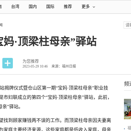
南
台湾
国内
国际
推荐
更多
闻
宝妈·顶梁柱母亲”驿站
为您推荐
2023-05-29 10:46
来源：福州日报
频
驿站揭牌仪式暨仓山区第一期“宝妈·顶梁柱母亲”职业技
市妇联成立的第四个“宝妈·顶梁柱母亲”驿站，此前，
母亲”驿站。
望找到顾家赚钱两不误的工作。而顶梁柱母亲因夫妻离
为家庭主要经济来源，这些家庭都是低收入家庭，母亲