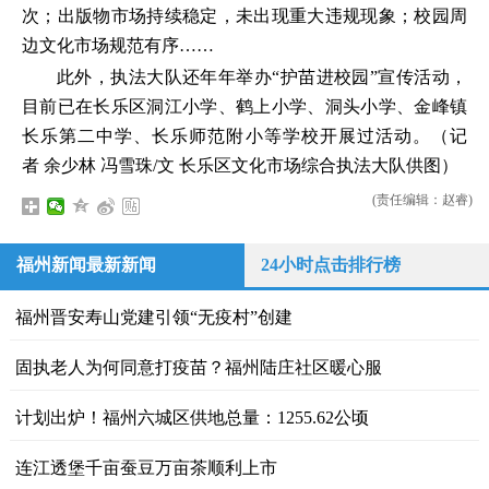
次；出版物市场持续稳定，未出现重大违规现象；校园周
边文化市场规范有序……
此外，执法大队还年年举办“护苗进校园”宣传活动，
目前已在长乐区洞江小学、鹤上小学、洞头小学、金峰镇
长乐第二中学、长乐师范附小等学校开展过活动。（记
者 余少林 冯雪珠/文 长乐区文化市场综合执法大队供图）
(责任编辑：赵睿)
福州新闻最新新闻
24小时点击排行榜
福州晋安寿山党建引领“无疫村”创建
固执老人为何同意打疫苗？福州陆庄社区暖心服
计划出炉！福州六城区供地总量：1255.62公顷
连江透堡千亩蚕豆万亩茶顺利上市