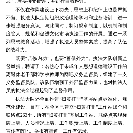
忌”，就要接受批评，并进行自我检讨。
不仅在作风建设上下功夫，思想上和纪律上也是严抓
不懈。执法大队定期组织政治理论学习和业务培训，进一
步增强服务意识。与此同时，制订规章制度，以机制和制
度管人，规范和促进文化市场执法工作的开展。通过一系
列思想教育活动，增强了执法人员整体素质，提高了队伍
的战斗力。
既要“苦修内功”，也要“善借外力”。执法大队创新监
督举措，聘请了15名热心于未成年人思想道德建设工作的
离退休老干部和学校教师为网吧义务监督员，组建了一支
义务监督员队。该队伍增强了外部监督力量，也对执法人
员的执法全过程起到了监督作用。
执法大队还全面推进“扫黄打非”基层站点标准化、规
范化建设。目前，在全区已建立“扫黄打非”工作站18个和
联络点263个，所有“扫黄打非”基层工作站、联络点实现标
牌上墙、人员情况上墙、工作职责上墙、工作制度上墙、
宣传有阵地、举报有渠道、工作有记录。