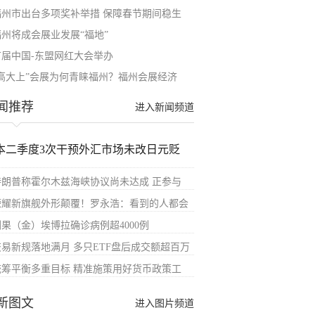
福州市出台多项奖补举措 保障春节期间稳生
福州将成会展业发展“福地”
首届中国-东盟网红大会举办
“高大上”会展为何青睐福州？福州会展经济
闻推荐
进入新闻频道
本二季度3次干预外汇市场未改日元贬
特朗普称霍尔木兹海峡协议尚未达成 正参与
荣耀新旗舰外形颠覆！罗永浩：看到的人都会
刚果（金）埃博拉确诊病例超4000例
交易新规落地满月 多只ETF盘后成交额超百万
统筹平衡多重目标 精准施策用好货币政策工
新图文
进入图片频道