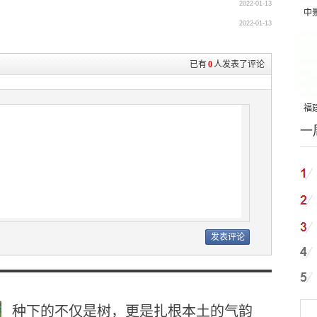
2022-01-13
中
2022-01-13
吨
已有
0
人发表了评论
福建
一
国
种下的不仅是树，更是扎根本土的气韵