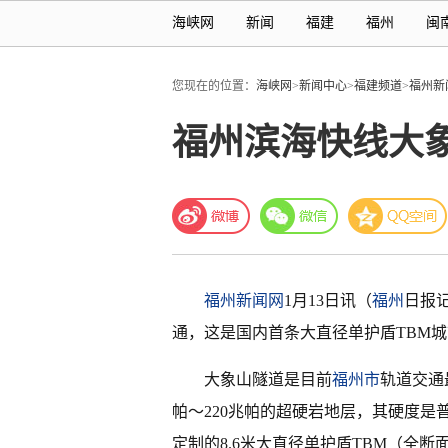
海峡网
新闻
福建
福州
闽
您现在的位置：
海峡网
>
新闻中心
>
福建频道
>
福州新
福州滨海快线大
福州新闻网
1月13日讯（
福州
日报
通，这是国内首条大直径单护盾TBM
大象山隧道是目前
福州市
轨道交通
帕～220兆帕的超硬岩地层，其硬度是
定制的8.6米大直径单护盾TBM（全