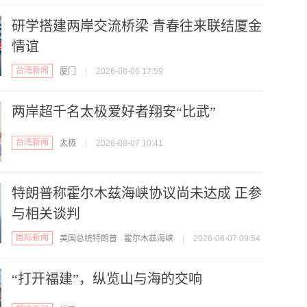
研学搭建两岸交流桥梁 青春往来联结厦金
情谊
台湾新闻
厦门
|
2026-08-06 17:59
两岸超千名太极爱好者翔安“比武”
台湾新闻
太极
|
2026-08-07 10:41
特朗普称霍尔木兹海峡协议尚未达成 正参
与相关谈判
国际新闻
美国总统特朗普
霍尔木兹海峡
|
2026-08-07 09:54
“打开福建”，纵览山与海的交响