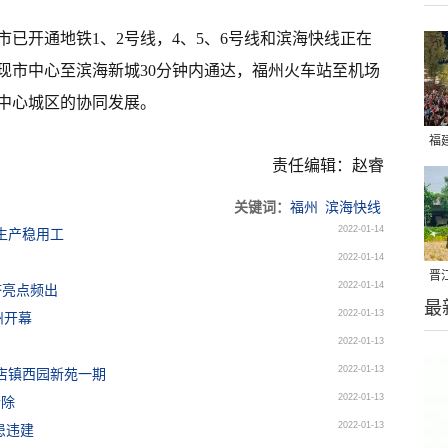
已开通地铁1、2号线，4、5、6号线和滨海快线正在
现市中心至滨海新城30分钟内通达，福州火车站至机场
州中心城区的协同发展。
福
责任编辑：赵睿
亮
关键词：
福州
滨海快线
2022-01-14
生产稳用工
2022-01-14
晋
2022-01-14
济亮点频出
最
千
2022-01-13
州开幕
2022-01-13
2022-01-13
店镇西园新苑一期
2022-01-13
拆除
2022-01-13
患违建