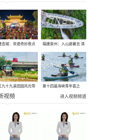
建连城：非遗奇妙夜点
福建泉州：入山避暑去 清
夏夜
凉好惬意
江九十九溪田园风光带
第十四届海峡青年荟之
新视频
亩早稻迎来成熟收割季
2026榕台青年大学生水上
进入视频频道
运动交流营