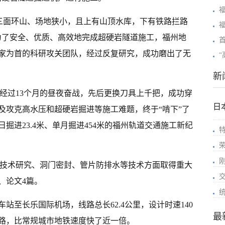
置三面环山、场地狭小，且上有山顶水库，下有铁路拦路
为了安全、优质、高效地完成超硬岩隧道施工，福州地
家为首的科研攻关团队，经过反复研究，成功磨出了无
新
设者经过13个月的昼夜奋战，先后更换刀具上千把，成功穿
日
及攻克高水压和超硬岩掘进等施工难题，终于“啃下”了
掘进23.4米、单月掘进454米的福州轨道交通施工新纪
发技术研究、洞门密封、管片防排水等技术方面取得重大
、论文4篇。
站至长乐国际机场，线路总长62.4公里，设计时速140
最
路，比常规城市地铁速度快了近一倍。