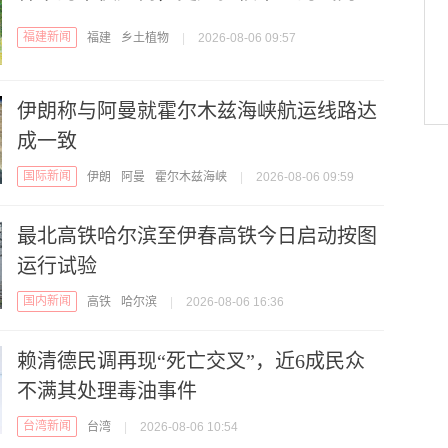
福建新闻
福建
乡土植物
|
2026-08-06 09:57
伊朗称与阿曼就霍尔木兹海峡航运线路达
成一致
国际新闻
伊朗
阿曼
霍尔木兹海峡
|
2026-08-06 09:59
最北高铁哈尔滨至伊春高铁今日启动按图
运行试验
国内新闻
高铁
哈尔滨
|
2026-08-06 16:36
赖清德民调再现“死亡交叉”，近6成民众
不满其处理毒油事件
台湾新闻
台湾
|
2026-08-06 10:54