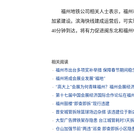
福州地铁公司相关人士表示，福州市
加紧建设。滨海快线建成运营后，可实
40分钟到达，将有力促进闽东北和福
相关阅读
福州市出台多项奖补举措 保障春节期间稳
福州将成会展业发展“福地”
“高大上”会展为何青睐福州？福州会展经
第十七届中国会展经济国际合作论坛在福
福州鼓楼“即查即拆”现行违建
晋安城管拆除篮球场边杂搭 该违建位于新
大型广告牌铁架存隐患 台江城管耗时3天
仓山加强节前“两违”巡查 即查即拆小区隐