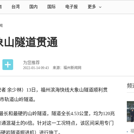
南
台湾
国内
国际
电子报
更多
闻
象山隧道贯通
为您推荐
2022-01-14 09:43
来源：福州新闻网
频
记者 余少林）13日，福州滨海快线大象山隧道顺利贯
城市轨道山岭隧道。
最长和最硬的山岭隧道，隧道全长4.53公里，均为120兆
普通混凝土的6倍。针对这一工况特点，该区间采用专门
断面硬岩隧道掘进机）进行施工。