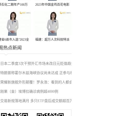
景石化二期年产100万
2023年中国金鸡百花电影
丙烷脱氢项目建成中交
节有福电影巡展31日启动
省6县市入选“2023全
福建：超万人次科技特派
周热点新闻
县域发展潜力百强县”
员一线开展服务
日本二季度3次干预外汇市场未改日元贬值趋势
特朗普称霍尔木兹海峡协议尚未达成 正参与相
荣耀新旗舰外形颠覆！罗永浩：看到的人都会
关谈判
刚果（金）埃博拉确诊病例超4000例
吃惊
交易新规落地满月 多只ETF盘后成交额超百万
元