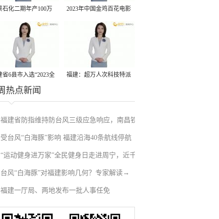
景石化二期年产100万
2023年中国金鸡百花电影
丙烷脱氢项目建成中交
节有福电影巡展31日启动
省6县市入选“2023全
福建：超万人次科技特派
周热点新闻
县域发展潜力百强县”
员一线开展服务
福建省防指维持防台风三级应急响应，南昌铁
受台风“白海豚”影响 福建沿海40条航线停航
路停运部分旅客列车→
“运动健身进万家”全民健身日走进周宁，近千
台风“白海豚”对福建影响几何？专家解读→
人徒步云端
福建一厅局、两地发布一批人事任免