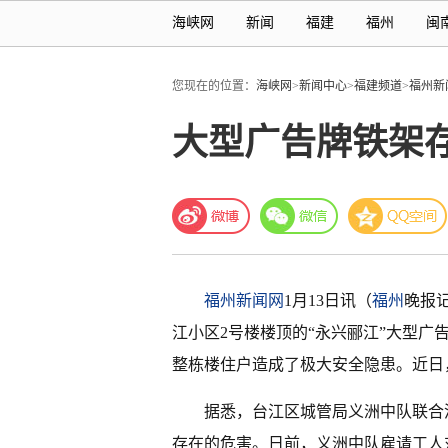
海峡网
新闻
福建
福州
闽
您现在的位置：
海峡网
>
新闻中心
>
福建频道
>
福州新
大型广告牌铁架存
福州新闻网
1月13日讯（
福州
晚报
江小区2号楼楼顶的“永兴郦江”大型
整栋楼住户造成了极大安全隐患。近日
据悉，台江区城管局义洲中队联合
存在的危害。日前，义洲中队雇请工人