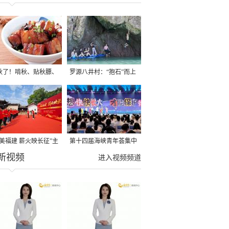
秋了！啃秋、贴秋膘、
罗源八井村：“抱石”而上
秋，福建人这样过才够
→
寻美福建 薪火映长征”主
第十四届海峡青年荟集中
新视频
活动在龙岩长汀启动
阶段活动在福州举行
进入视频频道