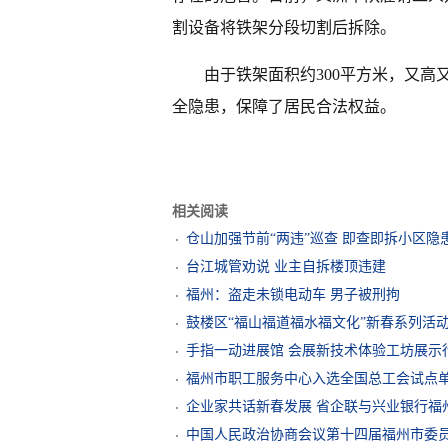
割设备将铁架分段切割后拆除。
由于铁架面积约300平方米，又高
全隐患，保障了居民合法权益。
相关阅读
仓山加强节前“两违”巡查 即查即拆小区隐
台江城管劝说 业主自拆楼顶违建
福州：盗走未锁电动车 男子被刑拘
鼓楼区“福山福道福水福文化”新春系列活
手指一动进展馆 会展新技术体验工坊展示
福州市职工服务中心入选全国总工会试点
企业家共话新春发展 省企联与兴业银行福
中国人民政治协商会议第十四届福州市委