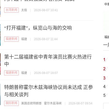
中
台湾新闻
太极
|
2026-08-07 10:41
吨
“打开福建”，纵览山与海的交响
福建
福建新闻
福建
|
2026-08-07 11:44
一
国
第十二届福建省中青年演员比赛火热进行
中
福建新闻
福建
|
2026-08-07 18:07
特朗普称霍尔木兹海峡协议尚未达成 正参
与相关谈判
国际新闻
美国总统特朗普
霍尔木兹海峡
|
2026-08-07 09:54