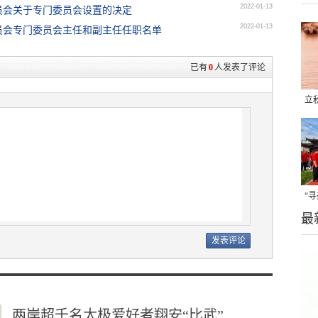
2022-01-13
员会关于专门委员会设置的决定
2022-01-13
员会专门委员会主任和副主任任职名单
已有
0
人发表了评论
立
晒
味
“
最
题
两岸超千名太极爱好者翔安“比武”