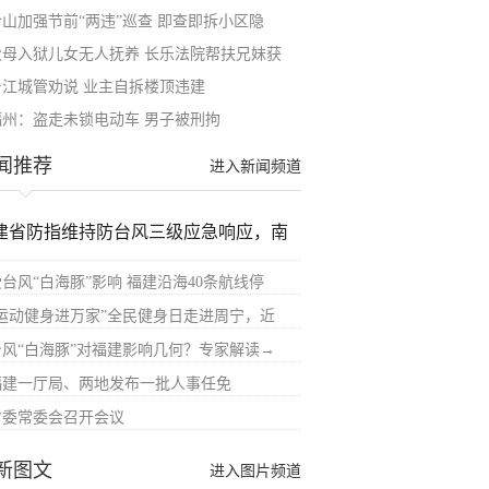
仓山加强节前“两违”巡查 即查即拆小区隐
父母入狱儿女无人抚养 长乐法院帮扶兄妹获
台江城管劝说 业主自拆楼顶违建
福州：盗走未锁电动车 男子被刑拘
闻推荐
进入新闻频道
建省防指维持防台风三级应急响应，南
受台风“白海豚”影响 福建沿海40条航线停
“运动健身进万家”全民健身日走进周宁，近
台风“白海豚”对福建影响几何？专家解读→
福建一厅局、两地发布一批人事任免
省委常委会召开会议
新图文
进入图片频道