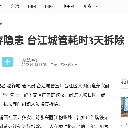
南
台湾
国内
国际
电子报
更多
闻
隐患 台江城管耗时3天拆除
为您推荐
2022-01-13 11:36
来源：福州新闻网
频
记者 赵铮艳 通讯员 台江城管宣）台江区义洲街道永兴郦
广告牌消失后，留下支撑广告的铁架，经过风吹日晒，给
，执法部门组织人员将其拆除。
浦西社区，多次走访永兴郦江物业处，告知广告牌铁架
对该处铁架进行拆除。工人在楼顶搭起了脚手架，用气