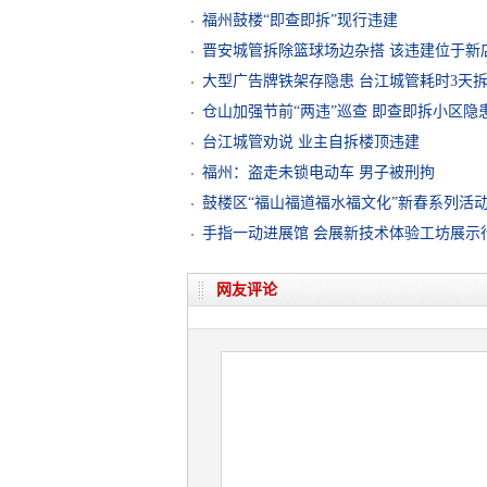
福州鼓楼“即查即拆”现行违建
晋安城管拆除篮球场边杂搭 该违建位于新
大型广告牌铁架存隐患 台江城管耗时3天
仓山加强节前“两违”巡查 即查即拆小区隐
台江城管劝说 业主自拆楼顶违建
福州：盗走未锁电动车 男子被刑拘
鼓楼区“福山福道福水福文化”新春系列活
手指一动进展馆 会展新技术体验工坊展示
网友评论