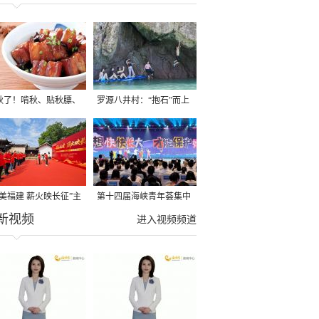
秋了！啃秋、贴秋膘、
罗源八井村：“抱石”而上
秋，福建人这样过才够
→
寻美福建 薪火映长征”主
第十四届海峡青年荟集中
新视频
活动在龙岩长汀启动
阶段活动在福州举行
进入视频频道