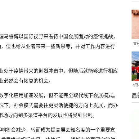
理马睿博以国际视野来看待中国会展面对的疫情挑战，
立
响，但也给从业者带来一些新思考，并对工作内容进行
晒
味
展业处于疫情带来的剧烈冲击中，但随后就能够进行相应
业必然会有恢复的机会。
“
最
数字化应用加速发展，但不能完全取代线下会展模式。
题
况下，办会模式需要往更灵活便捷的方向上发展，而办
从市场导向到多渠道平台的发展也将受到限制。
影响将会减少，转而成为提高展会知名度的一个重要宣