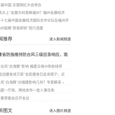
首届中国-东盟网红大会举办
“高大上”会展为何青睐福州？福州会展经济
第十七届中国会展经济国际合作论坛在福州开
福州鼓楼“即查即拆”现行违建
闻推荐
进入新闻频道
建省防指维持防台风三级应急响应，南
受台风“白海豚”影响 福建沿海40条航线停
“运动健身进万家”全民健身日走进周宁，近
台风“白海豚”对福建影响几何？专家解读→
福建一厅局、两地发布一批人事任免
省委常委会召开会议
新图文
进入图片频道