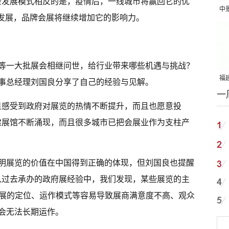
会发展模式相反的是，疫情后，一线城市将赢回它的优
中
台发展，品牌会展将继续增加它的影响力。
吨
等一大批展会相继问世，给行业带来哪些机遇与挑战？
福建
事总经理刘国良分享了自己的经验与见解。
一
国
显感受到政府对展览的热情不断提升，而且也愿意投
建展馆不断涌现，而且很多城市已把会展业作为支柱产
明展览的价值在中国得到正确的体现，但刘国良也提醒
从过去承办的政府展经验中，我们发现，某些展览的主
府展的定位、运作模式等容易导致展商满意度不高、观众
会无法长期运作。