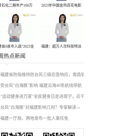
景石化二期年产100万
2023年中国金鸡百花电影
丙烷脱氢项目建成中交
节有福电影巡展31日启动
省6县市入选“2023全
福建：超万人次科技特派
周热点新闻
县域发展潜力百强县”
员一线开展服务
福建省防指维持防台风三级应急响应，南昌铁
受台风“白海豚”影响 福建沿海40条航线停航
路停运部分旅客列车→
“运动健身进万家”全民健身日走进周宁，近千
台风“白海豚”对福建影响几何？专家解读→
人徒步云端
福建一厅局、两地发布一批人事任免