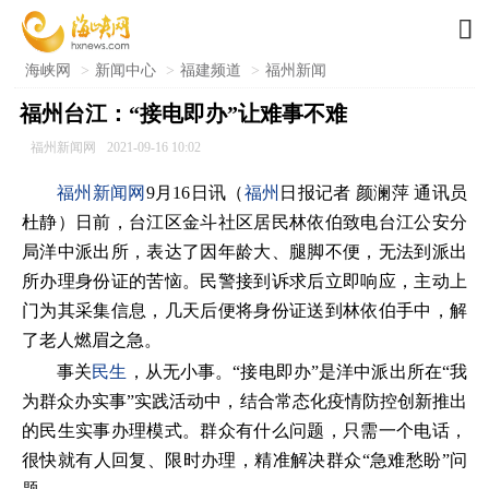

海峡网
>
新闻中心
>
福建频道
>
福州新闻
福州台江：“接电即办”让难事不难
福州新闻网
2021-09-16 10:02
福州新闻网
9月16日讯（
福州
日报记者 颜澜萍 通讯员
杜静）日前，台江区金斗社区居民林依伯致电台江公安分
局洋中派出所，表达了因年龄大、腿脚不便，无法到派出
所办理身份证的苦恼。民警接到诉求后立即响应，主动上
门为其采集信息，几天后便将身份证送到林依伯手中，解
了老人燃眉之急。
事关
民生
，从无小事。“接电即办”是洋中派出所在“我
为群众办实事”实践活动中，结合常态化疫情防控创新推出
的民生实事办理模式。群众有什么问题，只需一个电话，
很快就有人回复、限时办理，精准解决群众“急难愁盼”问