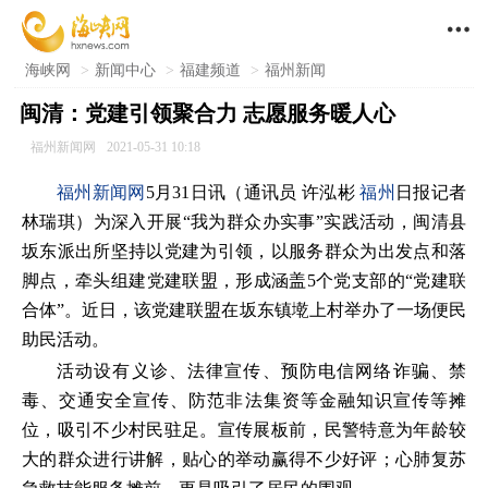

海峡网
>
新闻中心
>
福建频道
>
福州新闻
闽清：党建引领聚合力 志愿服务暖人心
福州新闻网
2021-05-31 10:18
福州新闻网
5月31日讯（通讯员 许泓彬
福州
日报记者
林瑞琪）为深入开展“我为群众办实事”实践活动，闽清县
坂东派出所坚持以党建为引领，以服务群众为出发点和落
脚点，牵头组建党建联盟，形成涵盖5个党支部的“党建联
合体”。近日，该党建联盟在坂东镇墘上村举办了一场便民
助民活动。
活动设有义诊、法律宣传、预防电信网络诈骗、禁
毒、交通安全宣传、防范非法集资等金融知识宣传等摊
位，吸引不少村民驻足。宣传展板前，民警特意为年龄较
大的群众进行讲解，贴心的举动赢得不少好评；心肺复苏