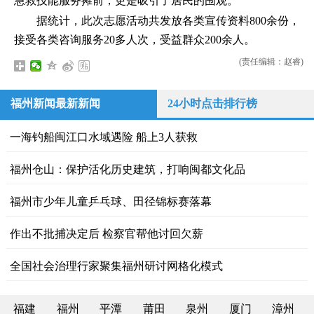
急救技能服务摊前，更是吸引了居民的围观。
据统计，此次志愿活动共发放各类宣传资料800余份，
接受各类咨询服务20多人次，受益群众200余人。
(责任编辑：赵睿)
福州新闻最新新闻
24小时点击排行榜
一海钓船闽江口水域遇险 船上3人获救
福州仓山：保护活化历史建筑，打响闽都文化品
福州市少年儿童乒乓球、田径锦标赛落幕
作出不批捕决定后 检察官帮他讨回欠薪
全国社会治理行家聚集福州研讨网格化模式
福建
福州
平潭
莆田
泉州
厦门
漳州