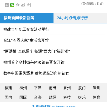
(责任编辑：赵睿)
福州新闻最新新闻
24小时点击排行榜
福建青年职工交友活动举行
台江“苍霞人家”生活馆开馆
“两洪桥”全线通车 畅通“西大门”福州添“
福州首个乡村振兴体验馆在晋安开馆
数字中国乘风逐梦 蓄势远航迈向新征程
福建
福州
平潭
莆田
泉州
厦门
漳州
国内
国际
台海
财经
科技
娱乐
体育
手机海峡网 m.hxnews.com