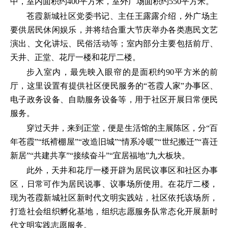
中，室内面积约400平方米，室外广场面积约550平方米。
苍霞新城社区党委书记、主任王露露介绍，外广场主
要供居民休闲娱乐，并将结合重大节庆举办各类惠民文艺
演出、文化讲坛、民俗活动等；室内部分主要包括前厅、
天井、正堂、花厅一楼和花厅二楼。
步入室内，最先映入眼帘的是面积约90平方米的前
厅，这里设置有提供社区便民服务的“苍霞人家”办事区、
电子政务设备、自助服务设备等，用于社区开展日常便民
服务。
穿过天井，来到正堂，便是生活馆的主展陈区，分“百
年苍霞”“纸褙棚屋”“改造旧城”“情系冷暖”“世纪搬迁”“喜迁
新居”“共建共享”“接续奋斗”“宜居福地”九大板块。
此外，天井和花厅一楼开辟为居民议事区和社区办事
区，日常可作为居民说事、议事场所使用。在花厅二楼，
现为苍霞新城社区新时代文明实践站，社区依托该场所，
打造社会组织孵化基地，组织志愿服务队常态化开展新时
代文明实践志愿服务。