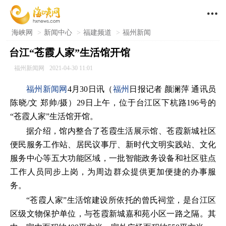

海峡网
>
新闻中心
>
福建频道
>
福州新闻
台江“苍霞人家”生活馆开馆
福州新闻网
2021-04-30 11:01
福州新闻网
4月30日讯（
福州
日报记者 颜澜萍 通讯员
陈晓/文 郑帅/摄）29日上午，位于台江区下杭路196号的
“苍霞人家”生活馆开馆。
据介绍，馆内整合了苍霞生活展示馆、苍霞新城社区
便民服务工作站、居民议事厅、新时代文明实践站、文化
服务中心等五大功能区域，一批智能政务设备和社区驻点
工作人员同步上岗，为周边群众提供更加便捷的办事服
务。
“苍霞人家”生活馆建设所依托的曾氏祠堂，是台江区
区级文物保护单位，与苍霞新城嘉和苑小区一路之隔。其