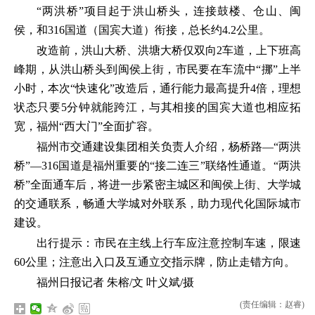
“两洪桥”项目起于洪山桥头，连接鼓楼、仓山、闽
侯，和316国道（国宾大道）衔接，总长约4.2公里。
改造前，洪山大桥、洪塘大桥仅双向2车道，上下班高
峰期，从洪山桥头到闽侯上街，市民要在车流中“挪”上半
小时，本次“快速化”改造后，通行能力最高提升4倍，理想
状态只要5分钟就能跨江，与其相接的国宾大道也相应拓
宽，福州“西大门”全面扩容。
福州市交通建设集团相关负责人介绍，杨桥路—“两洪
桥”—316国道是福州重要的“接二连三”联络性通道。“两洪
桥”全面通车后，将进一步紧密主城区和闽侯上街、大学城
的交通联系，畅通大学城对外联系，助力现代化国际城市
建设。
出行提示：市民在主线上行车应注意控制车速，限速
60公里；注意出入口及互通立交指示牌，防止走错方向。
福州日报记者 朱榕/文 叶义斌/摄
(责任编辑：赵睿)