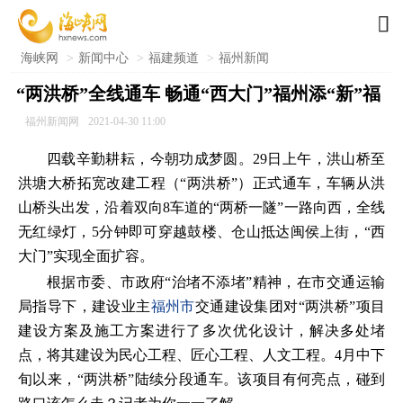

海峡网
>
新闻中心
>
福建频道
>
福州新闻
“两洪桥”全线通车 畅通“西大门”福州添“新”福
福州新闻网
2021-04-30 11:00
四载辛勤耕耘，今朝功成梦圆。29日上午，洪山桥至
洪塘大桥拓宽改建工程（“两洪桥”）正式通车，车辆从洪
山桥头出发，沿着双向8车道的“两桥一隧”一路向西，全线
无红绿灯，5分钟即可穿越鼓楼、仓山抵达闽侯上街，“西
大门”实现全面扩容。
根据市委、市政府“治堵不添堵”精神，在市交通运输
局指导下，建设业主
福州市
交通建设集团对“两洪桥”项目
建设方案及施工方案进行了多次优化设计，解决多处堵
点，将其建设为民心工程、匠心工程、人文工程。4月中下
旬以来，“两洪桥”陆续分段通车。该项目有何亮点，碰到