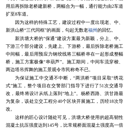
用后再拆除老桥建新桥，两幅合为一幅，通行能力由2车道
扩至8车道。
因为这样的特殊工艺，建设过程中一度出现老、中、
新洪山桥“三代同框”的画面，勾起无数老
福州
的回忆。
新洪塘大桥的“保通”建设方案最为新颖，分上、中、
下游三个部分建设，先建上、下游桥，最后拆除老桥施工
中间幅，最后用预应力钢绞线将三幅桥串在一起形成整幅
桥，施工方案极像“串葫芦”。施工期间，中间车流穿梭、
两边塔吊挥舞的施工景观令市民称奇不已。
为保证施工中交通不中断，“两洪桥”项目采取“绣花
式”施工，整个项目在交警部门指导下进行了51次交通导
改，最终将设计从纸上落到“地上”。杨桥西路、洪甘路最
为复杂，该处立交工程分40个区块开展施工，历经18次导
改。
这样的匠心设计随处可见，洪塘大桥使用的超高韧性
混凝土抗压强度达到145号，比常规桥面混凝土强度高一倍