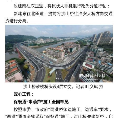
改建南往东匝道，将原状人非机混行改为分道行驶；
新建东往北匝道，提前将洪山桥往淮安大桥方向交通
流进行分离。
洪山桥鼓楼桥头设4层立交。记者 叶义斌 摄
匠心工程：
保畅通“串葫芦”施工全国罕见
按照市委、市政府“两洪桥须边施工、边通车”要求，
“两洪”通道全线采取“保畅通”施工，洪山桥先建新桥，启