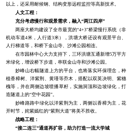
以上，还采用耐候钢、结构变形远程监控等高新技术。
人文工程：
充分考虑慢行和观景需求，融入“两江四岸”
两座大桥均建设了全市最宽的“4+3”桥梁慢行系统（非
机动车道4米，人行道3米），洪塘大桥还设有观景平台、
人行梯道等，和桥下金山寺、沙滩公园相连。
在市园林中心大力支持下，三环洪塘互通新增5万平方
米绿化，增设桥下步道，串联金山寺和沙滩公园。
妙峰山右幅隧道上方的平台，也将落实环保理念，种
植香樟树、洋紫荆、黄瑾等乔木，搭配以双英决明、紫穗
槐等，并在两侧边坡喷播草籽，实施洞顶和边坡绿化，打
造隧道上的“空中花园”。
妙峰路路中绿化以洋紫荆为主，两侧以香樟为主，花
开时节，姹紫嫣红的“紫荆大道”将美不胜收。
战略工程：
“接二连三”通道再扩容，助力打造一流大学城