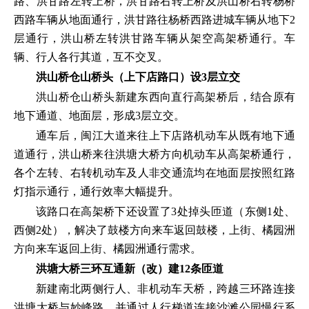
路、洪甘路左转上桥，洪甘路右转上桥及洪山桥右转杨桥
西路车辆从地面通行，洪甘路往杨桥西路进城车辆从地下2
层通行，洪山桥左转洪甘路车辆从架空高架桥通行。车
辆、行人各行其道，互不交叉。
洪山桥仓山桥头（上下店路口）设3层立交
洪山桥仓山桥头新建东西向直行高架桥后，结合原有
地下通道、地面层，形成3层立交。
通车后，闽江大道来往上下店路机动车从既有地下通
道通行，洪山桥来往洪塘大桥方向机动车从高架桥通行，
各个左转、右转机动车及人非交通流均在地面层按照红路
灯指示通行，通行效率大幅提升。
该路口在高架桥下还设置了3处掉头匝道（东侧1处、
西侧2处），解决了鼓楼方向来车返回鼓楼，上街、橘园洲
方向来车返回上街、橘园洲通行需求。
洪塘大桥三环互通新（改）建12条匝道
新建南北两侧行人、非机动车天桥，跨越三环路连接
洪塘大桥与妙峰路，并通过人行梯道连接沙滩公园慢行系