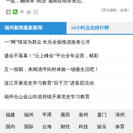
一起，确保将“两违”遏制在萌芽状态。
(责任编辑：赵睿)
福州新闻最新新闻
24小时点击排行榜
一“网”情深为群众 长乐全面推进政务公开
盛会不落幕！“云上峰会”平台全年运营，精彩
五一假期，来闽清坪街村体验一场慢生活吧！
连江开展党史学习教育“百千万”进基层活动
福州仓山金山街道持续开展党史学习教育
福建
福州
平潭
莆田
泉州
厦门
漳州
国内
国际
台海
财经
科技
娱乐
体育