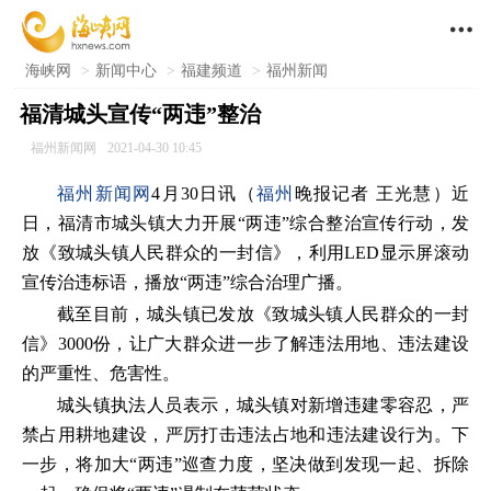

海峡网
>
新闻中心
>
福建频道
>
福州新闻
福清城头宣传“两违”整治
福州新闻网
2021-04-30 10:45
福州新闻网
4月30日讯（
福州
晚报记者 王光慧）近
日，福清市城头镇大力开展“两违”综合整治宣传行动，发
放《致城头镇人民群众的一封信》，利用LED显示屏滚动
宣传治违标语，播放“两违”综合治理广播。
截至目前，城头镇已发放《致城头镇人民群众的一封
信》3000份，让广大群众进一步了解违法用地、违法建设
的严重性、危害性。
城头镇执法人员表示，城头镇对新增违建零容忍，严
禁占用耕地建设，严厉打击违法占地和违法建设行为。下
一步，将加大“两违”巡查力度，坚决做到发现一起、拆除