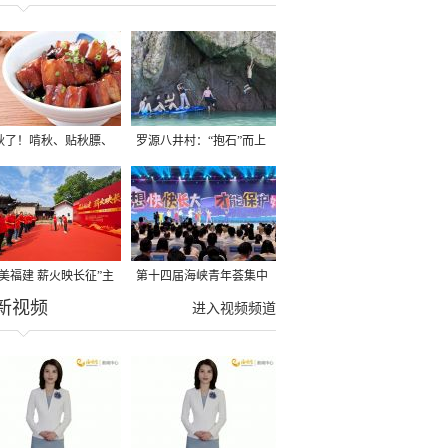
秋了！啃秋、贴秋膘、
罗源八井村：“抱石”而上
秋，福建人这样过才够
→
寻美福建 薪火映长征”主
第十四届海峡青年荟集中
新视频
活动在龙岩长汀启动
阶段活动在福州举行
进入视频频道