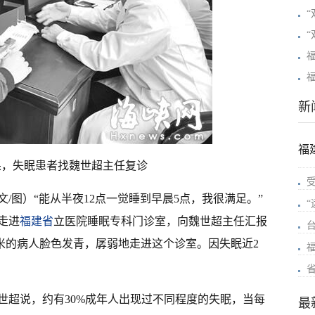
“
“
新
福
果，失眠患者找魏世超主任复诊
 文/图）“能从半夜12点一觉睡到早晨5点，我很满足。”
走进
福建省
立医院睡眠专科门诊室，向魏世超主任汇报
8米的病人脸色发青，孱弱地走进这个诊室。因失眠近2
世超说，约有30%成年人出现过不同程度的失眠，当每
最