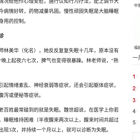
情况给他作心理安慰，施行认知行为疗法，配上调节大
中
今病情好转，药物减量巩固。慢性顽固失眠是大脑睡眠
吨
身用药控制。
诊
福建
师林美华（化名），她反反复复失眠十几年，原本没有
一
国
个晚上起夜六七次，脾气也变得很暴躁。林老师说，“熟
引起情绪紊乱、神经衰弱等症状，还会引起躯体症状，
腹泻或便秘等症状。
老百姓最常碰到的就是失眠。魏世超说，在医学上你若
），睡眠维持困难（半夜醒来两次以上，醒来时间共超过
出现3次，并持续一个月以上，就可以诊断为失眠。