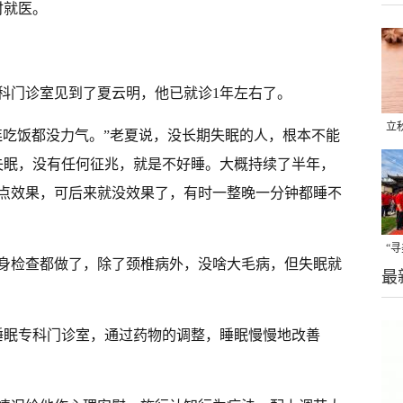
时就医。
科门诊室见到了夏云明，他已就诊1年左右了。
立
连吃饭都没力气。”老夏说，没长期失眠的人，根本不能
晒
失眠，没有任何征兆，就是不好睡。大概持续了半年，
味
点效果，可后来就没效果了，有时一整晚一分钟都睡不
“
身检查都做了，除了颈椎病外，没啥大毛病，但失眠就
最
题
睡眠专科门诊室，通过药物的调整，睡眠慢慢地改善