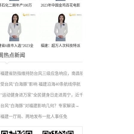
景石化二期年产100万
2023年中国金鸡百花电影
丙烷脱氢项目建成中交
节有福电影巡展31日启动
省6县市入选“2023全
福建：超万人次科技特派
周热点新闻
县域发展潜力百强县”
员一线开展服务
福建省防指维持防台风三级应急响应，南昌铁
受台风“白海豚”影响 福建沿海40条航线停航
路停运部分旅客列车→
“运动健身进万家”全民健身日走进周宁，近千
台风“白海豚”对福建影响几何？专家解读→
人徒步云端
福建一厅局、两地发布一批人事任免