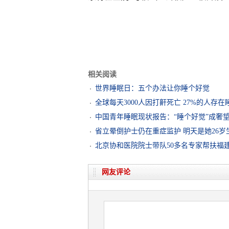
相关阅读
世界睡眠日：五个办法让你睡个好觉
全球每天3000人因打鼾死亡 27%的人存
中国青年睡眠现状报告：“睡个好觉”成奢望
省立晕倒护士仍在重症监护 明天是她26岁
北京协和医院院士带队50多名专家帮扶福
网友评论