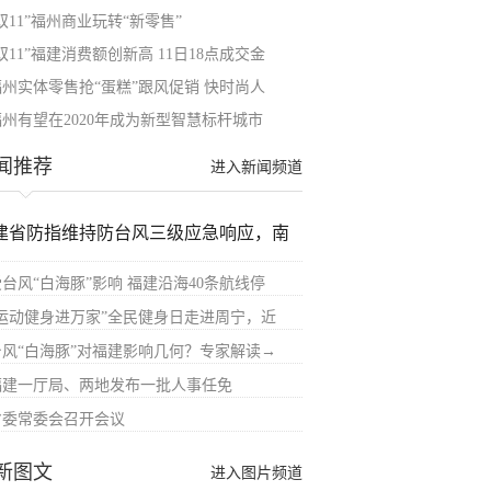
双11”福州商业玩转“新零售”
双11”福建消费额创新高 11日18点成交金
福州实体零售抢“蛋糕”跟风促销 快时尚人
福州有望在2020年成为新型智慧标杆城市
闻推荐
进入新闻频道
建省防指维持防台风三级应急响应，南
受台风“白海豚”影响 福建沿海40条航线停
“运动健身进万家”全民健身日走进周宁，近
台风“白海豚”对福建影响几何？专家解读→
福建一厅局、两地发布一批人事任免
省委常委会召开会议
新图文
进入图片频道