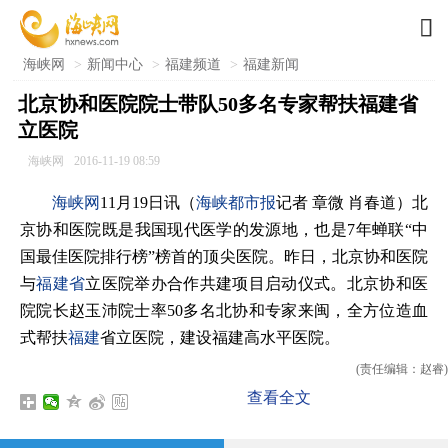

海峡网
>
新闻中心
>
福建频道
>
福建新闻
北京协和医院院士带队50多名专家帮扶福建省
立医院
海峡网
2016-11-19 08:59
海峡网
11月19日讯（
海峡都市报
记者 章微 肖春道）北
京协和医院既是我国现代医学的发源地，也是7年蝉联“中
国最佳医院排行榜”榜首的顶尖医院。昨日，北京协和医院
与
福建省
立医院举办合作共建项目启动仪式。北京协和医
院院长赵玉沛院士率50多名北协和专家来闽，全方位造血
式帮扶
福建
省立医院，建设福建高水平医院。
(责任编辑：赵睿)
查看全文