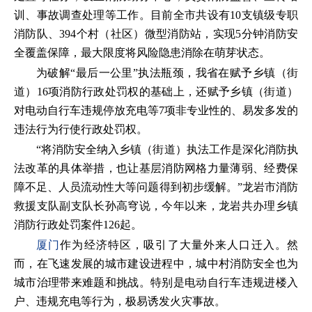
训、事故调查处理等工作。目前全市共设有10支镇级专职
消防队、394个村（社区）微型消防站，实现5分钟消防安
全覆盖保障，最大限度将风险隐患消除在萌芽状态。
为破解“最后一公里”执法瓶颈，我省在赋予乡镇（街
道）16项消防行政处罚权的基础上，还赋予乡镇（街道）
对电动自行车违规停放充电等7项非专业性的、易发多发的
违法行为行使行政处罚权。
“将消防安全纳入乡镇（街道）执法工作是深化消防执
法改革的具体举措，也让基层消防网格力量薄弱、经费保
障不足、人员流动性大等问题得到初步缓解。”龙岩市消防
救援支队副支队长孙高穹说，今年以来，龙岩共办理乡镇
消防行政处罚案件126起。
厦门
作为经济特区，吸引了大量外来人口迁入。然
而，在飞速发展的城市建设进程中，城中村消防安全也为
城市治理带来难题和挑战。特别是电动自行车违规进楼入
户、违规充电等行为，极易诱发火灾事故。