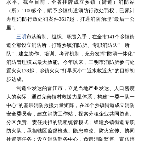
水平。截至目前，全省挂牌成立乡镇（街道）消防站
（所）1100多个，赋予乡镇街道消防行政处罚权，已累计
办理消防行政处罚案件3617起，打通消防治理“最后一公
里”。
三明
市从编制、组织、职责入手，在全市141个乡镇街
道全部设立消防所，打造乡镇消防所、专职消防队“一所一
队”，建立协作、培训、考评机制，充分发挥“防消一体化”
消防管理模式最大效能。今年以来，三明市消防所参与处
置火灾178起，乡镇火灾“打早灭小”“近水救近火”的目标初
步达成。
制造业发达的晋江市，立足当地产业发达、人口密度
大的实际，通过完善镇村救援力量体系，构建“一委一队一
中心”的基层消防救援力量矩阵，在20个乡镇街道成立消防
安全委员会，建立消防工作站，探索分租企业共同协商、
分区负责、责任共担的统租统管模式；组建乡镇街道专职
防火队，承担辖区监督检查、隐患整改、防火宣传、协同
处置等任务；设立消防勤务中心，负责消防监督、宣传培