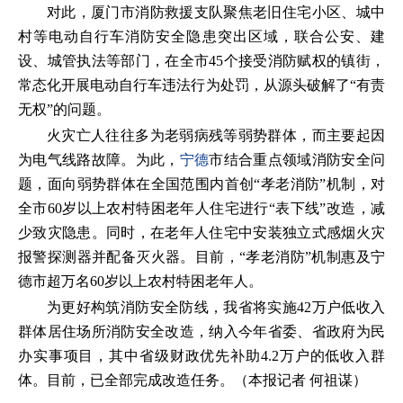
对此，厦门市消防救援支队聚焦老旧住宅小区、城中
村等电动自行车消防安全隐患突出区域，联合公安、建
设、城管执法等部门，在全市45个接受消防赋权的镇街，
常态化开展电动自行车违法行为处罚，从源头破解了“有责
无权”的问题。
火灾亡人往往多为老弱病残等弱势群体，而主要起因
为电气线路故障。为此，
宁德
市结合重点领域消防安全问
题，面向弱势群体在全国范围内首创“孝老消防”机制，对
全市60岁以上农村特困老年人住宅进行“表下线”改造，减
少致灾隐患。同时，在老年人住宅中安装独立式感烟火灾
报警探测器并配备灭火器。目前，“孝老消防”机制惠及宁
德市超万名60岁以上农村特困老年人。
为更好构筑消防安全防线，我省将实施42万户低收入
群体居住场所消防安全改造，纳入今年省委、省政府为民
办实事项目，其中省级财政优先补助4.2万户的低收入群
体。目前，已全部完成改造任务。（本报记者 何祖谋）