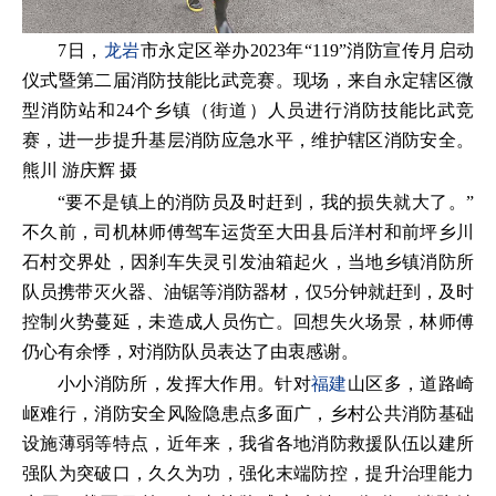
7日，
龙岩
市永定区举办2023年“119”消防宣传月启动
仪式暨第二届消防技能比武竞赛。现场，来自永定辖区微
型消防站和24个乡镇（街道）人员进行消防技能比武竞
赛，进一步提升基层消防应急水平，维护辖区消防安全。
熊川 游庆辉 摄
“要不是镇上的消防员及时赶到，我的损失就大了。”
不久前，司机林师傅驾车运货至大田县后洋村和前坪乡川
石村交界处，因刹车失灵引发油箱起火，当地乡镇消防所
队员携带灭火器、油锯等消防器材，仅5分钟就赶到，及时
控制火势蔓延，未造成人员伤亡。回想失火场景，林师傅
仍心有余悸，对消防队员表达了由衷感谢。
小小消防所，发挥大作用。针对
福建
山区多，道路崎
岖难行，消防安全风险隐患点多面广，乡村公共消防基础
设施薄弱等特点，近年来，我省各地消防救援队伍以建所
强队为突破口，久久为功，强化末端防控，提升治理能力