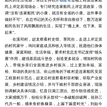
船民的生活境遇，亲自主持召开
福建省
造福工程暨连家船
民上岸定居现场会，专门研究连家船民上岸定居政策，强
调“没有‘连家船民’的小康，就没有全省的小康。这件事非
做好不可”。在总书记的关心关怀和亲自推动下，数万连家
船民告别了风雨飘摇的生活，实现了“搬上来、住下来、富
起来”。
在溪邳村，赵龙察看村史馆、疍民街，走进上岸定居
的村民家中，询问家庭成员和收入等情况，祝愿他们身体
健康、家庭和睦、生活幸福，要求村党总支书记发挥“领头
雁”作用，建强基层战斗堡垒，创造更多就业，增加村民收
入，带领乡亲们全面推进乡村振兴，过上更加幸福、富
裕、和谐的美好生活。依山傍海的下岐村是连家船民安居
工程新村示范点，赵龙沿村道察看村容村貌，听取产业发
展、乡村建设情况介绍，并与下岐村干部群众座谈，现场
协调解决具体问题。忆昔日满江漂泊、想今朝倍感党恩，
大家感慨万千，纷纷分享从曾经“一条破船挂破网，祖孙三
代共一船，捕来鱼虾换糠菜，上漏下漏度时光”，到如今