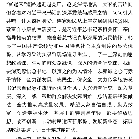
“富起来”道路越走越宽广。赵龙深情地说，大家的言语间
饱含着对习近平总书记的深厚爱戴与感恩之情，句句引人
共鸣，让人感同身受。连家船民从上岸定居到摆脱贫困、
致富奔小康的生活变迁，是习近平总书记亲切关怀、亲自
指导推动的结果，饱含着总书记真挚深厚的为民情怀，彰
显了中国共产党领导和中国特色社会主义制度的显著优
势。从学习采访实录到现场追寻重温，上了一堂深刻的思
想政治课、生动的群众路线课、深入的调查研究课。我们
要深刻感悟总书记一以贯之的为民情怀，以赤诚之心与赤
子情怀，全力谋发展、惠民生、保安全；大力传承弘扬总
书记亲自倡导和践行的优良作风，大兴调查研究，深入基
层、深入一线，帮助群众解决实际困难，总结基层经验做
法，全力推动高质量发展。希望大家自信自强，勤劳致
富，创造幸福生活。基层干部特别是年轻干部要解放思
想、改革创新，带动村民适应新形势，发展新业态，拓展
增收新渠道，让日子越过越红火。
调研中，赵龙不打招呼、直奔现场，检查溪尾镇互花