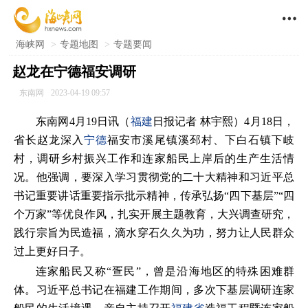

海峡网
>
专题地图
>
专题要闻
赵龙在宁德福安调研
东南网
2023-04-19 09:57
东南网4月19日讯（
福建
日报记者 林宇熙）4月18日，
省长赵龙深入
宁德
福安市溪尾镇溪邳村、下白石镇下岐
村，调研乡村振兴工作和连家船民上岸后的生产生活情
况。他强调，要深入学习贯彻党的二十大精神和习近平总
书记重要讲话重要指示批示精神，传承弘扬“四下基层”“四
个万家”等优良作风，扎实开展主题教育，大兴调查研究，
践行宗旨为民造福，滴水穿石久久为功，努力让人民群众
过上更好日子。
连家船民又称“疍民”，曾是沿海地区的特殊困难群
体。习近平总书记在福建工作期间，多次下基层调研连家