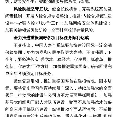
级，财险安全生产智能预防服务体系试点落地。
风险防控坚守底线。
健全长效机制，完善系统案防及
问责机制；开展内控合规专项整治，推进“内控合规管理建
设年”与“强内控 抓执行”工作；加强网络安全体系建设；
加强关键领域风险防控，全面排查梳理存量风险。
全力推进重振国寿各项目标任务顺利达成
王滨指出，中国人寿全系统要加快建设国际一流金融
保险集团，努力为党和人民争取更大光荣。王滨强调，下
半年，要坚决落实“强党建、稳经营、促发展、抓改革、推
创新、守底线”工作方针，加快推进重振国寿，确保圆满完
成全年各项预定目标任务。
聚焦党建引领，推进重振国寿首在强根铸魂、固本培
元。要将党史学习教育持续引向深入，持续加强党的全面
领导，推动党的建设与公司改革发展两手抓两促进；加强
基层党组织和干部人才队伍建设，驰而不息加强德才兼备
的高素质干部队伍建设；纵深推动全面从严治党，不断推
进党风廉政建设和反腐败斗争，重点强化对“一把手”和领