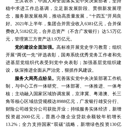
王滨表示，中国人寿全面落实党中央决策部署，坚持
稳中求进工作总基调，立足新发展阶段、贯彻新发展理
念，服务新发展格局，推动高质量发展，“十四五”开局良
好。2021年上半年，集团合并营业收入6381亿元，合并保
费收入5182亿元，合并总资产（不含广发银行）达5.5万亿
元，管理第三方资产达1.9万亿元。
党的建设全面加强。
高标准开展党史学习教育；组织
开展“两优一先”评选表彰，国寿系统优秀党务工作者和先
进基层党组织代表受到党中央表彰；加强基层党组织建
设，纵深推进全面从严治党，狠抓作风建设。
服务大局亮点纷呈。
完善落实党中央决策部署工作机
制，与中心工作一体研究、一体部署、一体推进、一体考
核；主动融入国家区域协调发展，京津冀、粤港澳、长三
角等核心区域信贷规模达8988亿元，广发银行雄安分行、
财险公司雄安分公司获批开业；持续服务实体经济，新增
投资超2600亿元，普惠小微企业贷款余额较年初增长
13.2%；全力支持国家“双碳”战略，新增绿色投资130亿