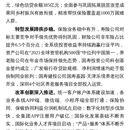
元，绿色信贷余额385亿元；全面参与巩固拓展脱贫攻坚成
果同乡村振兴有效衔接，精准帮扶保险覆盖超1000万困难
人群。
转型发展蹄疾步稳。
保险业务稳中有升，寿险公司对
标主要竞争对手领先优势得到巩固，财险公司非车险占比
提升6.5个百分点；全系统投资收益率持续跑赢行业平均，
资产公司在“2021全球资管机构500强”中位列中国第一，养
老险公司在年金市场保持领先态势，国寿投资公司科创基
金签约成立；广发银行存贷款规模、净利润增速均处于股
份制同业前列；国寿健投公司国寿嘉园·天津乐境养老社区
开业，深圳4个社区养老服务项目全部投入运营。
改革创新深入推进。
统一客户账户体系建设加速，各
业务条线APP端、微信端、小程序端全部打通；保险协
同、保银协同利益分润机制试点启动；数字化转型步伐加
快，全集团APP注册用户破亿；国际化发展基础不断夯
实，国际化业务人才库项目启动；“产品+服务”体系不断升