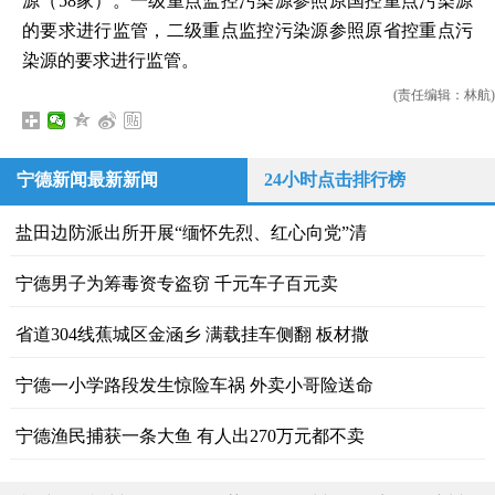
源（58家）。一级重点监控污染源参照原国控重点污染源
的要求进行监管，二级重点监控污染源参照原省控重点污
染源的要求进行监管。
(责任编辑：林航)
宁德新闻最新新闻
24小时点击排行榜
盐田边防派出所开展“缅怀先烈、红心向党”清
宁德男子为筹毒资专盗窃 千元车子百元卖
省道304线蕉城区金涵乡 满载挂车侧翻 板材撒
宁德一小学路段发生惊险车祸 外卖小哥险送命
宁德渔民捕获一条大鱼 有人出270万元都不卖