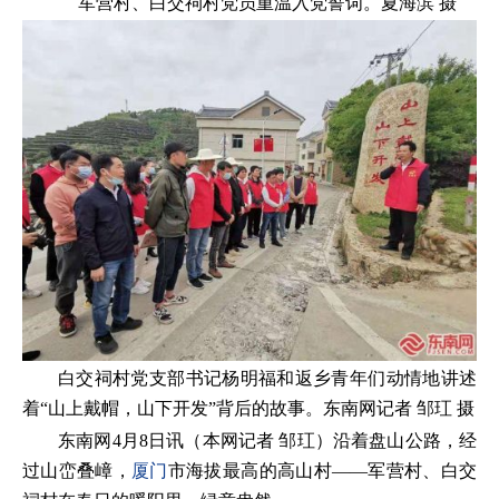
军营村、白交祠村党员重温入党誓词。夏海滨 摄
白交祠村党支部书记杨明福和返乡青年们动情地讲述
着“山上戴帽，山下开发”背后的故事。东南网记者 邹玒 摄
东南网4月8日讯（本网记者 邹玒）沿着盘山公路，经
过山峦叠嶂，
厦门
市海拔最高的高山村——军营村、白交