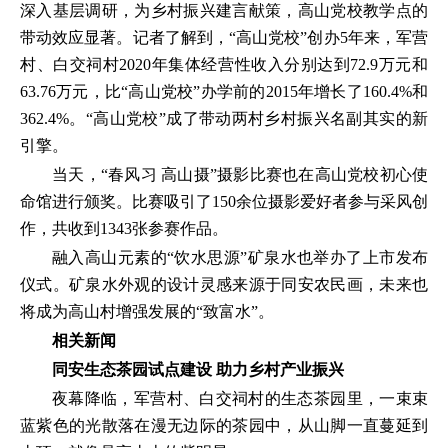
深入基层调研，为乡村振兴建言献策，高山党校教学点的
带动效应显著。记者了解到，“高山党校”创办5年来，军营
村、白交祠村2020年集体经营性收入分别达到72.9万元和
63.76万元，比“高山党校”办学前的2015年增长了160.4%和
362.4%。“高山党校”成了带动两村乡村振兴名副其实的新
引擎。
当天，“春风习 高山摄”摄影比赛也在高山党校初心使
命馆进行颁奖。比赛吸引了150余位摄影爱好者参与采风创
作，共收到1343张参赛作品。
融入高山元素的“饮水思源”矿泉水也举办了上市发布
仪式。矿泉水外观的设计灵感来源于同安农民画，未来也
将成为高山村增强发展的“致富水”。
相关新闻
同安生态茶园试点建设 助力乡村产业振兴
夜幕降临，军营村、白交祠村的生态茶园里，一束束
蓝紫色的光散落在漫无边际的茶园中，从山脚一直蔓延到