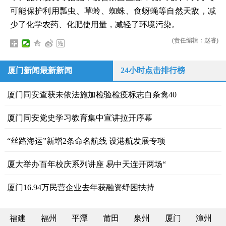
可能保护利用瓢虫、草蛉、蜘蛛、食蚜蝇等自然天敌，减
少了化学农药、化肥使用量，减轻了环境污染。
(责任编辑：赵睿)
厦门新闻最新新闻
24小时点击排行榜
厦门同安查获未依法施加检验检疫标志白条禽40
厦门​同安党史学习教育集中宣讲拉开序幕
“丝路海运”新增2条命名航线 设港航发展专项
厦大举办百年校庆系列讲座 易中天连开两场“
​厦门16.94万民营企业去年获融资纾困扶持
福建
福州
平潭
莆田
泉州
厦门
漳州