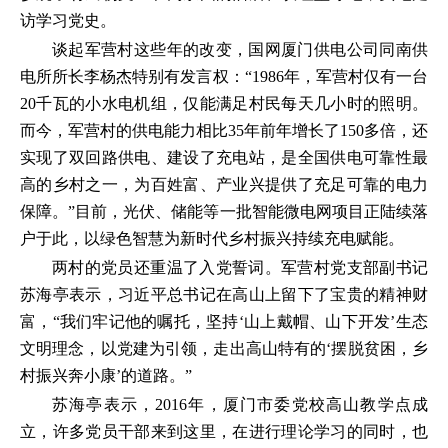
访学习党史。
谈起军营村这些年的改变，国网厦门供电公司同南供
电所所长李杨杰特别有发言权：“1986年，军营村仅有一台
20千瓦的小水电机组，仅能满足村民每天几小时的照明。
而今，军营村的供电能力相比35年前年增长了150多倍，还
实现了双回路供电、建设了充电站，是全国供电可靠性最
高的乡村之一，为百姓富、产业兴提供了充足可靠的电力
保障。”目前，光伏、储能等一批智能微电网项目正陆续落
户于此，以绿色智慧为新时代乡村振兴持续充电赋能。
两村的党员还重温了入党誓词。军营村党支部副书记
苏海亭表示，习近平总书记在高山上留下了宝贵的精神财
富，“我们牢记他的嘱托，坚持‘山上戴帽、山下开发’生态
文明理念，以党建为引领，走出高山特有的‘摆脱贫困，乡
村振兴奔小康’的道路。”
苏海亭表示，2016年，厦门市委党校高山教学点成
立，许多党员干部来到这里，在进行理论学习的同时，也