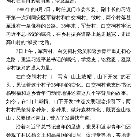
祠村在春日的暖阳里，绿意盎然。
1986年的4月7日，时任厦门市委常委、副市长的习近
平第一次到同安区军营村和白交祠村。彼时，两个村落甚
至没有一条像样的公路。35年来，军营村、白交祠村牢记
习近平总书记的嘱托，在乡村振兴道路上越走越宽，走出
高山村的“蝶变”之路。
7日上午，军营村、白交祠村党员和返乡青年重走初心
之路，重温习近平总书记的嘱托，学党史，铭党恩，凝聚
乡村振兴的强大力量。
在白交祠村村口，写有“山上戴帽，山下开发”的石
头，见证着这个村子35年间的变化。白交祠村党支部书记
杨明福和返乡青年们动情地讲述着这八个字背后的故事。
如今，在“山上戴帽、山下开发”生态文明理念指引下，两
村村民坚持多种茶、多种果、做好森林绿化，既要金山银
山，又要绿水青山，驶入了发展快车道。
沿着习近平总书记当年的足迹，党员和返乡青年们还
参观了村民杨文王和高泉国的旧居、议理堂等地，实地走