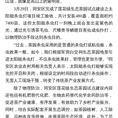
山顶，就像是高山上的紫明星。
3月29日，同安区完成了莲花镇生态茶园试点建设之太
阳能杀虫灯项目竣工验收，共计安装480盏，覆盖面积约
7400亩。这些太阳能杀虫灯一到晚上就会发出蓝紫色的
光，通过光引诱茶毛虫、尺蠖类等鳞翅目害虫成虫扑灯，
以物理防治手段达到杀虫目的。
“过去，茶园杀虫采用的是普通的杀虫灯或粘虫板，杀
虫效果一般。如今，我们根据军营白交祠生态茶园地形引
进太阳能杀虫灯，不仅杀虫效果好，管理也更加方便。”同
安区农业农村局相关负责人表示，太阳能杀虫灯能够实现
光控开启和关闭，根据设定的时间段自动进行杀虫操作，
无需人工现场干预，转变了传统茶产业发展方式。
除了物理防治，同安区莲花镇生态茶园试点建设内容
还包括有机肥替代化肥、生物农药替代化学农药防治等，
促进茶产业健康、有序发展，有效助力了乡村产业振兴。
同时，结合实际配套开展生态调控，如茶园植树、人工除
草、品种改良等措施，改善茶园生态环境。此外，为了尽