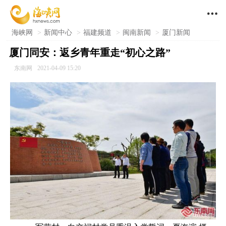

海峡网
>
新闻中心
>
福建频道
>
闽南新闻
>
厦门新闻
厦门同安：返乡青年重走“初心之路”
东南网
2021-04-09 15:20