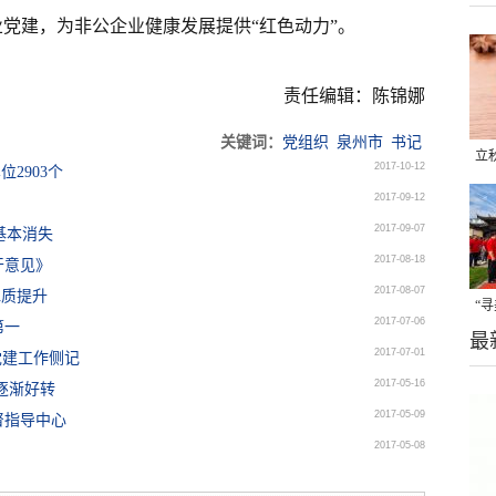
党建，为非公企业健康发展提供“红色动力”。
责任编辑：陈锦娜
关键词：
党组织
泉州市
书记
立
2017-10-12
2903个
晒
2017-09-12
味
2017-09-07
”基本消失
2017-08-18
干意见》
2017-08-07
水质提升
“
2017-07-06
第一
最
题
2017-07-01
党建工作侧记
2017-05-16
逐渐好转
2017-05-09
督指导中心
2017-05-08