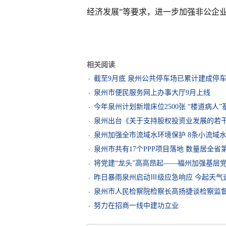
经济发展”等要求，进一步加强非公企业
相关阅读
截至9月底 泉州公共停车场已累计建成停车位
泉州市便民服务网上办事大厅9月上线
今年泉州计划新增床位2500张 “楼道病人
泉州出台《关于支持股权投资业发展的若
泉州加强全市流域水环境保护 8条小流域
泉州市共有17个PPP项目落地 数量居全省
将党建“龙头”高高昂起——福州加强基层
昨日暴雨泉州启动Ⅲ级应急响应 今起天气
泉州市人民检察院检察长高扬捷谈检察监
努力在招商一线中建功立业