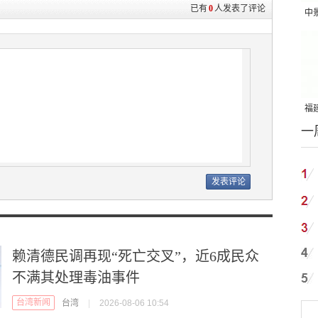
已有
0
人发表了评论
中
吨
福建
一
国
赖清德民调再现“死亡交叉”，近6成民众
不满其处理毒油事件
台湾新闻
台湾
|
2026-08-06 10:54