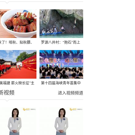
秋了！啃秋、贴秋膘、
罗源八井村：“抱石”而上
秋，福建人这样过才够
→
寻美福建 薪火映长征”主
第十四届海峡青年荟集中
新视频
活动在龙岩长汀启动
阶段活动在福州举行
进入视频频道