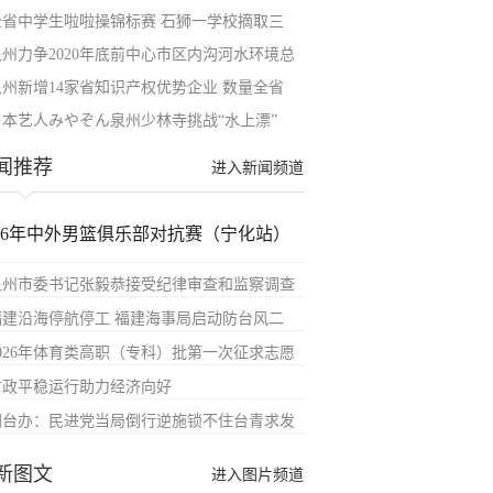
全省中学生啦啦操锦标赛 石狮一学校摘取三
泉州力争2020年底前中心市区内沟河水环境总
泉州新增14家省知识产权优势企业 数量全省
日本艺人みやぞん泉州少林寺挑战“水上漂”
闻推荐
进入新闻频道
026年中外男篮俱乐部对抗赛（宁化站）
泉州市委书记张毅恭接受纪律审查和监察调查
福建沿海停航停工 福建海事局启动防台风二
2026年体育类高职（专科）批第一次征求志愿
财政平稳运行助力经济向好
国台办：民进党当局倒行逆施锁不住台青求发
新图文
进入图片频道