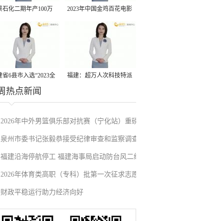
景石化二期年产100万
2023年中国金鸡百花电影
丙烷脱氢项目建成中交
节有福电影巡展31日启动
省6县市入选“2023全
福建：超万人次科技特派
周热点新闻
县域发展潜力百强县”
员一线开展服务
2026年中外男篮俱乐部对抗赛（宁化站）重磅
泉州市委书记张毅恭接受纪律审查和监察调查
来袭！抢票通道即将开启→
福建沿海停航停工 福建海事局启动防台风二级
2026年体育类高职（专科）批第一次征求志愿
应急响应
财政平稳运行助力经济向好
填报